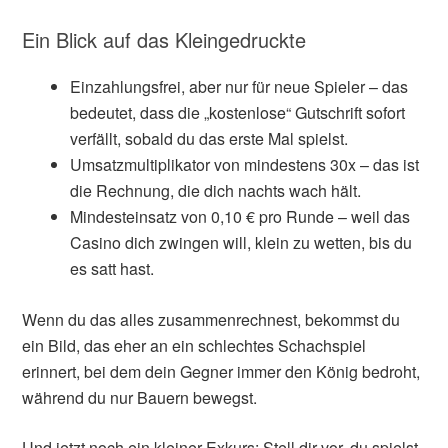
Ein Blick auf das Kleingedruckte
Einzahlungsfrei, aber nur für neue Spieler – das
bedeutet, dass die „kostenlose“ Gutschrift sofort
verfällt, sobald du das erste Mal spielst.
Umsatzmultiplikator von mindestens 30x – das ist
die Rechnung, die dich nachts wach hält.
Mindesteinsatz von 0,10 € pro Runde – weil das
Casino dich zwingen will, klein zu wetten, bis du
es satt hast.
Wenn du das alles zusammenrechnest, bekommst du
ein Bild, das eher an ein schlechtes Schachspiel
erinnert, bei dem dein Gegner immer den König bedroht,
während du nur Bauern bewegst.
Und jetzt noch ein kleiner Exkurs: Stell dir vor, du spielst