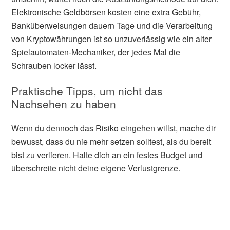
Elektronische Geldbörsen kosten eine extra Gebühr,
Banküberweisungen dauern Tage und die Verarbeitung
von Kryptowährungen ist so unzuverlässig wie ein alter
Spielautomaten‑Mechaniker, der jedes Mal die
Schrauben locker lässt.
Praktische Tipps, um nicht das
Nachsehen zu haben
Wenn du dennoch das Risiko eingehen willst, mache dir
bewusst, dass du nie mehr setzen solltest, als du bereit
bist zu verlieren. Halte dich an ein festes Budget und
überschreite nicht deine eigene Verlustgrenze.
Casino Bonus ohne Einzahlung heute: Der kalte Schock
für naive Spieler