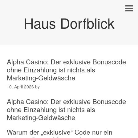
Haus Dorfblick
Alpha Casino: Der exklusive Bonuscode
ohne Einzahlung ist nichts als
Marketing‑Geldwäsche
10. April 2026
by
Alpha Casino: Der exklusive Bonuscode
ohne Einzahlung ist nichts als
Marketing‑Geldwäsche
Warum der „exklusive“ Code nur ein