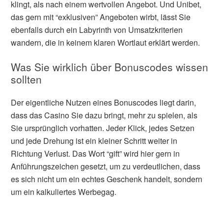
klingt, als nach einem wertvollen Angebot. Und Unibet,
das gern mit “exklusiven” Angeboten wirbt, lässt Sie
ebenfalls durch ein Labyrinth von Umsatzkriterien
wandern, die in keinem klaren Wortlaut erklärt werden.
Was Sie wirklich über Bonuscodes wissen
sollten
Der eigentliche Nutzen eines Bonuscodes liegt darin,
dass das Casino Sie dazu bringt, mehr zu spielen, als
Sie ursprünglich vorhatten. Jeder Klick, jedes Setzen
und jede Drehung ist ein kleiner Schritt weiter in
Richtung Verlust. Das Wort “gift” wird hier gern in
Anführungszeichen gesetzt, um zu verdeutlichen, dass
es sich nicht um ein echtes Geschenk handelt, sondern
um ein kalkuliertes Werbegag.
Online Casino ohne echtes Geld – das trostlose