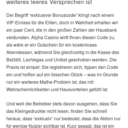
weiteres leeres Versprechen ist
Der Begriff “exklusiver Bonuscode” klingt nach einem
VIP‑Einlass für die Eliten, doch in Wahrheit erhalten wir
ein paar Cent, die in den großen Zahlen der Hausbank
verdunsten. Alpha Casino wirft Ihnen diesen Code zu,
als wäre er ein Gutschein für ein kostenloses
Abendessen, während Sie gleichzeitig in die Kasse des
Bet365, LeoVegas und Unibet geschoben werden. Die
Praxis ist simpel: Sie registrieren sich, tippen den Code
ein und hoffen auf ein bisschen Glück – was im Grunde
nur ein weiteres Mathe‑Problem ist, das mit
Wahrscheinlichkeiten und Hausvorteilen gefüllt ist.
Und weil die Betreiber stets davon ausgehen, dass Sie
das Kleingedruckte nicht lesen, finden Sie schnell
heraus, dass “exklusiv” nur bedeutet, dass die Aktion nur
für wenige Nutzer sichtbar ist. Kurz gesagt, das ist ein