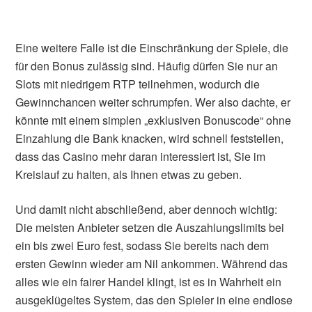
Vergnügen der Gratis‑Spiele
Eine weitere Falle ist die Einschränkung der Spiele, die
für den Bonus zulässig sind. Häufig dürfen Sie nur an
Slots mit niedrigem RTP teilnehmen, wodurch die
Gewinnchancen weiter schrumpfen. Wer also dachte, er
könnte mit einem simplen „exklusiven Bonuscode“ ohne
Einzahlung die Bank knacken, wird schnell feststellen,
dass das Casino mehr daran interessiert ist, Sie im
Kreislauf zu halten, als Ihnen etwas zu geben.
Und damit nicht abschließend, aber dennoch wichtig:
Die meisten Anbieter setzen die Auszahlungslimits bei
ein bis zwei Euro fest, sodass Sie bereits nach dem
ersten Gewinn wieder am Nil ankommen. Während das
alles wie ein fairer Handel klingt, ist es in Wahrheit ein
ausgeklügeltes System, das den Spieler in eine endlose