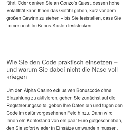
führt. Oder denken Sie an Gonzo’s Quest, dessen hohe
Volatilität kann Ihnen das Gefühl geben, kurz vor dem
großen Gewinn zu stehen – bis Sie feststellen, dass Sie
immer noch im Bonus‑Kasten feststecken.
50‑Crown‑Casino‑Willkommensbonus ohne Einzahlung
2026: Der pure Marketing‑Müll
Wie Sie den Code praktisch einsetzen –
und warum Sie dabei nicht die Nase voll
kriegen
Um den Alpha Casino exklusiven Bonuscode ohne
Einzahlung zu aktivieren, gehen Sie zunächst auf die
Registrierungsseite, geben Ihre Daten ein und fügen den
Code im dafür vorgesehenen Feld hinzu. Dann wird
Ihnen ein Kontostand von ein paar Euro gutgeschrieben,
den Sie sofort wieder in Einsätze umwandeln müssen.