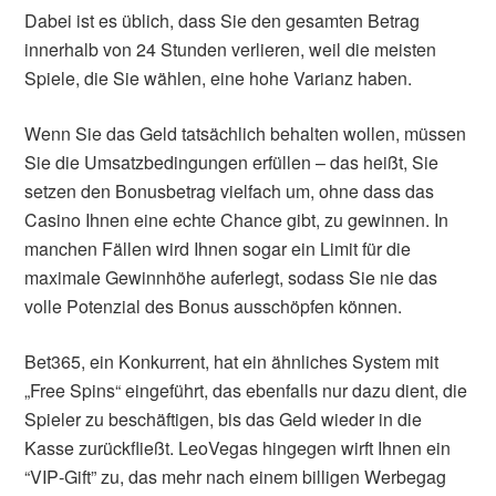
Dabei ist es üblich, dass Sie den gesamten Betrag
innerhalb von 24 Stunden verlieren, weil die meisten
Spiele, die Sie wählen, eine hohe Varianz haben.
Wenn Sie das Geld tatsächlich behalten wollen, müssen
Sie die Umsatzbedingungen erfüllen – das heißt, Sie
setzen den Bonusbetrag vielfach um, ohne dass das
Casino Ihnen eine echte Chance gibt, zu gewinnen. In
manchen Fällen wird Ihnen sogar ein Limit für die
maximale Gewinnhöhe auferlegt, sodass Sie nie das
volle Potenzial des Bonus ausschöpfen können.
Bet365, ein Konkurrent, hat ein ähnliches System mit
„Free Spins“ eingeführt, das ebenfalls nur dazu dient, die
Spieler zu beschäftigen, bis das Geld wieder in die
Kasse zurückfließt. LeoVegas hingegen wirft Ihnen ein
“VIP‑Gift” zu, das mehr nach einem billigen Werbegag