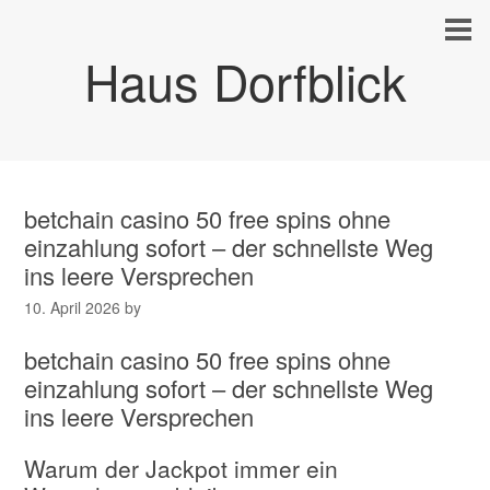
Haus Dorfblick
betchain casino 50 free spins ohne
einzahlung sofort – der schnellste Weg
ins leere Versprechen
10. April 2026
by
betchain casino 50 free spins ohne
einzahlung sofort – der schnellste Weg
ins leere Versprechen
Warum der Jackpot immer ein