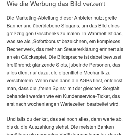
Wie die Werbung das Bild verzerrt
Die Marketing-Abteilung dieser Anbieter nutzt grelle
Banner und übertriebene Slogans, um das Bild eines
großzügigen Geschenks zu malen. In Wahrheit ist das,
was sie als „Sofortbonus“ bezeichnen, ein komplexes
Rechenwerk, das mehr an Steuererklärung erinnert als
an ein Glücksspiel. Die Bildsprache ist dabei bewusst
irreführend: glänzende Slots, jubelnde Personen, das
alles dient nur dazu, die eigentliche Mechanik zu
verschleiern. Wenn man dann die AGBs liest, entdeckt
man, dass die „freien Spins“ mit der gleichen Sorgfalt
behandelt werden wie ein Kundenservice‑Ticket, das
erst nach wochenlangen Wartezeiten bearbeitet wird.
Und falls du denkst, das sei noch alles, dann warte ab,
bis du die Auszahlung siehst. Die meisten Banken
benötigen ein separates Verifizierungsformular, das du