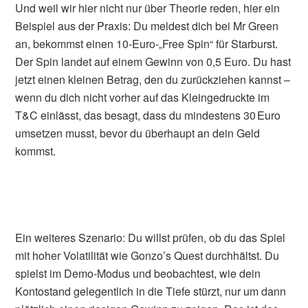
Und weil wir hier nicht nur über Theorie reden, hier ein
Beispiel aus der Praxis: Du meldest dich bei Mr Green
an, bekommst einen 10‑Euro‑„Free Spin“ für Starburst.
Der Spin landet auf einem Gewinn von 0,5 Euro. Du hast
jetzt einen kleinen Betrag, den du zurückziehen kannst –
wenn du dich nicht vorher auf das Kleingedruckte im
T&C einlässt, das besagt, dass du mindestens 30 Euro
umsetzen musst, bevor du überhaupt an dein Geld
kommst.
Online Casino Demokonto: Der nüchterne Test für alle
Marketing‑Märchen
Ein weiteres Szenario: Du willst prüfen, ob du das Spiel
mit hoher Volatilität wie Gonzo’s Quest durchhältst. Du
spielst im Demo‑Modus und beobachtest, wie dein
Kontostand gelegentlich in die Tiefe stürzt, nur um dann