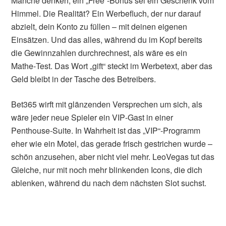
Manche denken, ein „Free“‑Bonus sei ein Geschenk vom
Himmel. Die Realität? Ein Werbefluch, der nur darauf
abzielt, dein Konto zu füllen – mit deinen eigenen
Einsätzen. Und das alles, während du im Kopf bereits
die Gewinnzahlen durchrechnest, als wäre es ein
Mathe‑Test. Das Wort „gift“ steckt im Werbetext, aber das
Geld bleibt in der Tasche des Betreibers.
Bet365 wirft mit glänzenden Versprechen um sich, als
wäre jeder neue Spieler ein VIP‑Gast in einer
Penthouse‑Suite. In Wahrheit ist das „VIP“-Programm
eher wie ein Motel, das gerade frisch gestrichen wurde –
schön anzusehen, aber nicht viel mehr. LeoVegas tut das
Gleiche, nur mit noch mehr blinkenden Icons, die dich
ablenken, während du nach dem nächsten Slot suchst.
Online Casino mit hoher Gewinnchance – die nackte
Wahrheit hinter den Versprechungen