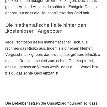
plötzlich einen riesigen Gewinn zu zeigen. Das ist das
gleiche Auf und Ab, das du später im Echtgeld‑Casino
erlebst, nur dass die Hausbank jetzt das Geld hält.
Die mathematische Falle hinter den
„kostenlosen“ Angeboten
Jede Promotion ist ein mathematischer Trick. Sie
rechnen das Risiko aus, indem sie dir einen kleinen
Vorgeschmack geben, damit du später größere Einsätze
machst. Der Unterschied zum echten Glücksspiel ist,
dass du bereits im Voraus weißt, dass du im Vorteil bist –
bis du das echte Geld einzahlst.
Online Casino Echtgeld Seriös – Der harte Blick hinter
die glänzende Fassade
Die Betreiber setzen die Umsatzbedingungen so, dass