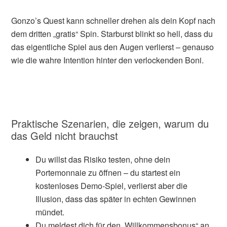
Gonzo’s Quest kann schneller drehen als dein Kopf nach
dem dritten „gratis“ Spin. Starburst blinkt so hell, dass du
das eigentliche Spiel aus den Augen verlierst – genauso
wie die wahre Intention hinter den verlockenden Boni.
Online Casino EU Erfahrungen – Wie das Versprechen
von “gratis” Geld zur täglichen Enttäuschung wird
Praktische Szenarien, die zeigen, warum du
das Geld nicht brauchst
Du willst das Risiko testen, ohne dein
Portemonnaie zu öffnen – du startest ein
kostenloses Demo‑Spiel, verlierst aber die
Illusion, dass das später in echten Gewinnen
mündet.
Du meldest dich für den „Willkommensbonus“ an,