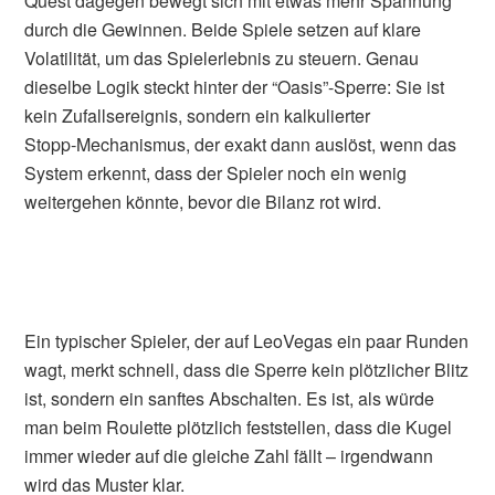
Quest dagegen bewegt sich mit etwas mehr Spannung
durch die Gewinnen. Beide Spiele setzen auf klare
Volatilität, um das Spielerlebnis zu steuern. Genau
dieselbe Logik steckt hinter der “Oasis”-Sperre: Sie ist
kein Zufallsereignis, sondern ein kalkulierter
Stopp‑Mechanismus, der exakt dann auslöst, wenn das
System erkennt, dass der Spieler noch ein wenig
weitergehen könnte, bevor die Bilanz rot wird.
Slots Jackpot Casino Ohne Anzahlung Bonuscodes: Der
kalte Schock der leeren Versprechen
Ein typischer Spieler, der auf LeoVegas ein paar Runden
wagt, merkt schnell, dass die Sperre kein plötzlicher Blitz
ist, sondern ein sanftes Abschalten. Es ist, als würde
man beim Roulette plötzlich feststellen, dass die Kugel
immer wieder auf die gleiche Zahl fällt – irgendwann
wird das Muster klar.