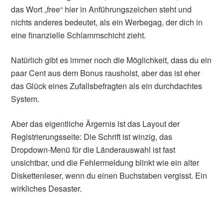
das Wort „free“ hier in Anführungszeichen steht und
nichts anderes bedeutet, als ein Werbegag, der dich in
eine finanzielle Schlammschicht zieht.
Natürlich gibt es immer noch die Möglichkeit, dass du ein
paar Cent aus dem Bonus rausholst, aber das ist eher
das Glück eines Zufallsbefragten als ein durchdachtes
System.
Aber das eigentliche Ärgernis ist das Layout der
Registrierungsseite: Die Schrift ist winzig, das
Dropdown‑Menü für die Länderauswahl ist fast
unsichtbar, und die Fehlermeldung blinkt wie ein alter
Diskettenleser, wenn du einen Buchstaben vergisst. Ein
wirkliches Desaster.
Seriöses Casino ohne deutsche Lizenz 2026 – Die harte