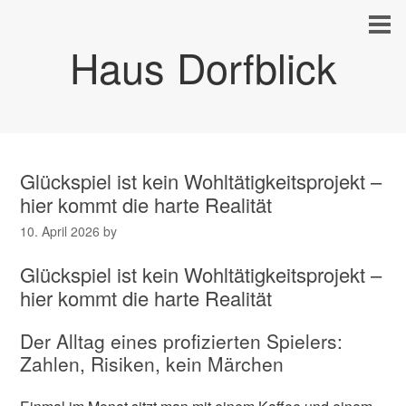
Haus Dorfblick
Glückspiel ist kein Wohltätigkeitsprojekt –
hier kommt die harte Realität
10. April 2026
by
Glückspiel ist kein Wohltätigkeitsprojekt –
hier kommt die harte Realität
Der Alltag eines profizierten Spielers:
Zahlen, Risiken, kein Märchen