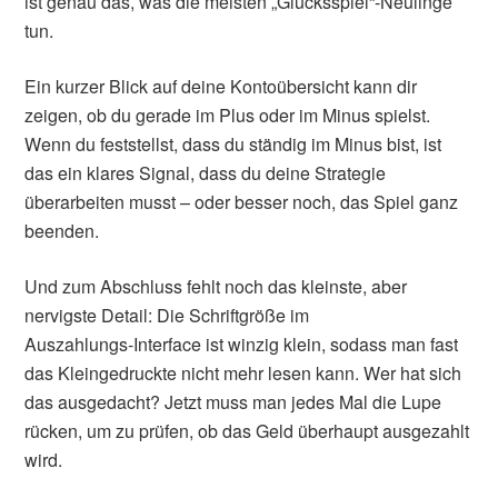
ist genau das, was die meisten „Glücksspiel“-Neulinge
tun.
Ein kurzer Blick auf deine Kontoübersicht kann dir
zeigen, ob du gerade im Plus oder im Minus spielst.
Wenn du feststellst, dass du ständig im Minus bist, ist
das ein klares Signal, dass du deine Strategie
überarbeiten musst – oder besser noch, das Spiel ganz
beenden.
Und zum Abschluss fehlt noch das kleinste, aber
nervigste Detail: Die Schriftgröße im
Auszahlungs‑Interface ist winzig klein, sodass man fast
das Kleingedruckte nicht mehr lesen kann. Wer hat sich
das ausgedacht? Jetzt muss man jedes Mal die Lupe
rücken, um zu prüfen, ob das Geld überhaupt ausgezahlt
wird.