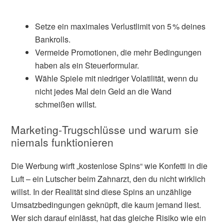
Reinste Marketing‑Müll
Setze ein maximales Verlustlimit von 5 % deines
Bankrolls.
Vermeide Promotionen, die mehr Bedingungen
haben als ein Steuerformular.
Wähle Spiele mit niedriger Volatilität, wenn du
nicht jedes Mal dein Geld an die Wand
schmeißen willst.
Marketing‑Trugschlüsse und warum sie
niemals funktionieren
Die Werbung wirft „kostenlose Spins“ wie Konfetti in die
Luft – ein Lutscher beim Zahnarzt, den du nicht wirklich
willst. In der Realität sind diese Spins an unzählige
Umsatzbedingungen geknüpft, die kaum jemand liest.
Wer sich darauf einlässt, hat das gleiche Risiko wie ein