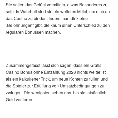
Sie sollen das Gefühl vermitteln, etwas Besonderes zu
sein. In Wahrheit sind sie ein weiteres Mittel, um dich an
das Casino zu binden, indem man dir kleine
„Belohnungen“ gibt, die kaum einen Unterschied zu den
regulären Bonussen machen.
Legales Online Casino Schweiz: Warum das ganze
Aufhebens nur ein bürokratischer Jonglierakt ist
Zusammengefasst lässt sich sagen, dass ein Gratis
Casino Bonus ohne Einzahlung 2026 nichts weiter ist
als ein kalkulierter Trick, um neue Konten zu füllen und
die Spieler zur Erfüllung von Umsatzbedingungen zu
zwingen. Die wenigsten sehen das, bis sie tatsächlich
Geld verlieren.
Online-Casino-Seite erstellen: Der harte Kern hinter all