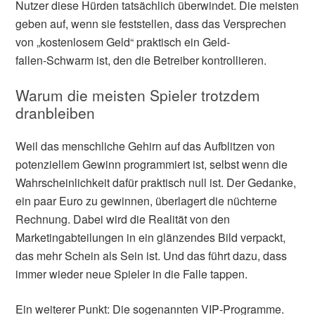
Nutzer diese Hürden tatsächlich überwindet. Die meisten
geben auf, wenn sie feststellen, dass das Versprechen
von „kostenlosem Geld“ praktisch ein Geld-
fallen‑Schwarm ist, den die Betreiber kontrollieren.
Warum die meisten Spieler trotzdem
dranbleiben
Weil das menschliche Gehirn auf das Aufblitzen von
potenziellem Gewinn programmiert ist, selbst wenn die
Wahrscheinlichkeit dafür praktisch null ist. Der Gedanke,
ein paar Euro zu gewinnen, überlagert die nüchterne
Rechnung. Dabei wird die Realität von den
Marketingabteilungen in ein glänzendes Bild verpackt,
das mehr Schein als Sein ist. Und das führt dazu, dass
immer wieder neue Spieler in die Falle tappen.
Ein weiterer Punkt: Die sogenannten VIP‑Programme.