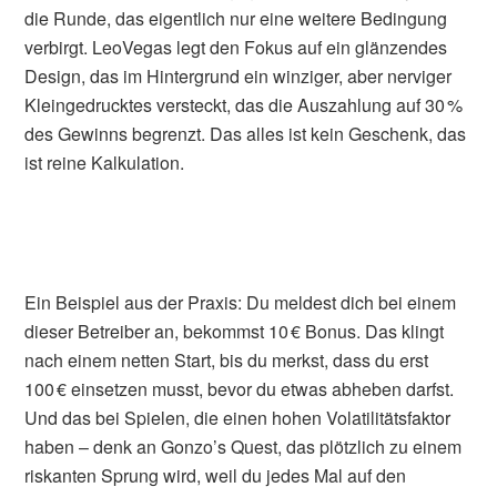
die Runde, das eigentlich nur eine weitere Bedingung
verbirgt. LeoVegas legt den Fokus auf ein glänzendes
Design, das im Hintergrund ein winziger, aber nerviger
Kleingedrucktes versteckt, das die Auszahlung auf 30 %
des Gewinns begrenzt. Das alles ist kein Geschenk, das
ist reine Kalkulation.
Warum ein online casino mit hoher rtp das einzige ist,
das du überhaupt ernst nehmen solltest
Ein Beispiel aus der Praxis: Du meldest dich bei einem
dieser Betreiber an, bekommst 10 € Bonus. Das klingt
nach einem netten Start, bis du merkst, dass du erst
100 € einsetzen musst, bevor du etwas abheben darfst.
Und das bei Spielen, die einen hohen Volatilitätsfaktor
haben – denk an Gonzo’s Quest, das plötzlich zu einem
riskanten Sprung wird, weil du jedes Mal auf den