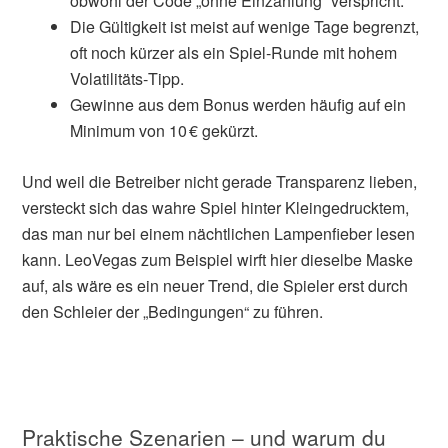
obwohl der Code „ohne Einzahlung“ verspricht.
Die Gültigkeit ist meist auf wenige Tage begrenzt,
oft noch kürzer als ein Spiel‑Runde mit hohem
Volatilitäts‑Tipp.
Gewinne aus dem Bonus werden häufig auf ein
Minimum von 10 € gekürzt.
Und weil die Betreiber nicht gerade Transparenz lieben,
versteckt sich das wahre Spiel hinter Kleingedrucktem,
das man nur bei einem nächtlichen Lampenfieber lesen
kann. LeoVegas zum Beispiel wirft hier dieselbe Maske
auf, als wäre es ein neuer Trend, die Spieler erst durch
den Schleier der „Bedingungen“ zu führen.
Nevada Win Casino 150 Freispiele ohne Einzahlung –
der trügerische Schleier des Gratisglitzers
Praktische Szenarien – und warum du