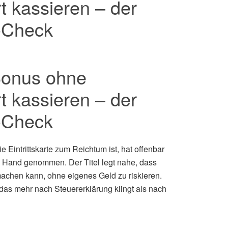
t kassieren – der
y-Check
Bonus ohne
t kassieren – der
y-Check
e Eintrittskarte zum Reichtum ist, hat offenbar
e Hand genommen. Der Titel legt nahe, dass
machen kann, ohne eigenes Geld zu riskieren.
 das mehr nach Steuererklärung klingt als nach
 nüchterne Blick hinter die glänzende