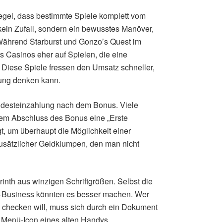
egel, dass bestimmte Spiele komplett vom
ein Zufall, sondern ein bewusstes Manöver,
Während Starburst und Gonzo’s Quest im
s Casinos eher auf Spielen, die eine
Diese Spiele fressen den Umsatz schneller,
ung denken kann.
indesteinzahlung nach dem Bonus. Viele
em Abschluss des Bonus eine „Erste
t, um überhaupt die Möglichkeit einer
zusätzlicher Geldklumpen, den man nicht
rinth aus winzigen Schriftgrößen. Selbst die
o‑Business könnten es besser machen. Wer
 checken will, muss sich durch ein Dokument
s Menü‑Icon eines alten Handys.