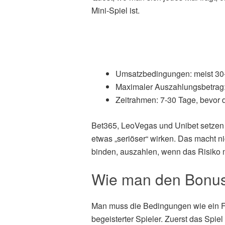
Mini‑Spiel ist.
Online Casino wirklich Geld verdiene
Fassade
Umsatzbedingungen: meist 30‑
Maximaler Auszahlungsbetrag: 
Zeitrahmen: 7‑30 Tage, bevor d
Bet365, LeoVegas und Unibet setzen 
etwas „seriöser“ wirken. Das macht ni
binden, auszahlen, wenn das Risiko mi
Wie man den Bonus w
Man muss die Bedingungen wie ein Fi
begeisterter Spieler. Zuerst das Spi