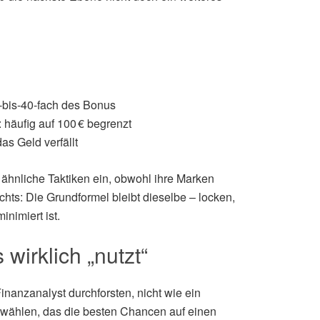
n – der unverblümte Blick hinter die glänzende
bis‑40‑fach des Bonus
häufig auf 100 € begrenzt
as Geld verfällt
ähnliche Taktiken ein, obwohl ihre Marken
chts: Die Grundformel bleibt dieselbe – locken,
nimiert ist.
irklich „nutzt“
nanzanalyst durchforsten, nicht wie ein
el wählen, das die besten Chancen auf einen