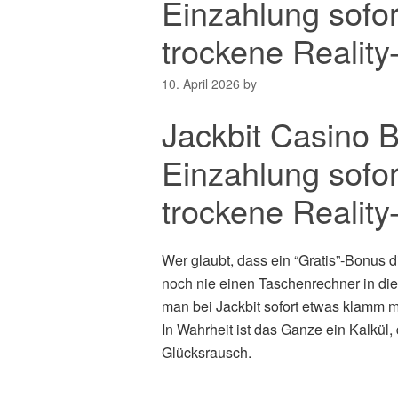
Einzahlung sofor
trockene Realit
10. April 2026
by
Jackbit Casino 
Einzahlung sofor
trockene Realit
Wer glaubt, dass ein “Gratis”‑Bonus di
noch nie einen Taschenrechner in di
man bei Jackbit sofort etwas klamm 
In Wahrheit ist das Ganze ein Kalkül,
Glücksrausch.
Online Casino zum Spaß spielen – der