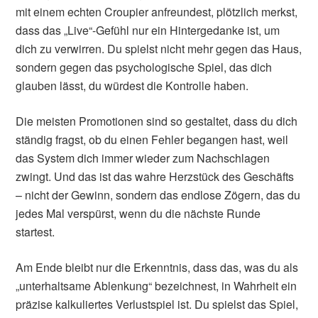
mit einem echten Croupier anfreundest, plötzlich merkst,
dass das „Live“-Gefühl nur ein Hintergedanke ist, um
dich zu verwirren. Du spielst nicht mehr gegen das Haus,
sondern gegen das psychologische Spiel, das dich
glauben lässt, du würdest die Kontrolle haben.
Die meisten Promotionen sind so gestaltet, dass du dich
ständig fragst, ob du einen Fehler begangen hast, weil
das System dich immer wieder zum Nachschlagen
zwingt. Und das ist das wahre Herzstück des Geschäfts
– nicht der Gewinn, sondern das endlose Zögern, das du
jedes Mal verspürst, wenn du die nächste Runde
startest.
Am Ende bleibt nur die Erkenntnis, dass das, was du als
„unterhaltsame Ablenkung“ bezeichnest, in Wahrheit ein
präzise kalkuliertes Verlustspiel ist. Du spielst das Spiel,