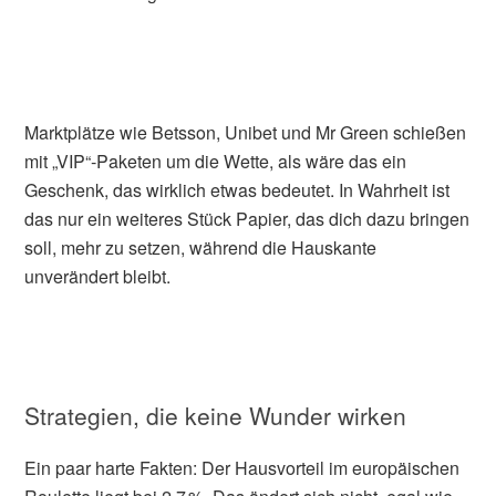
Online Progressive Jackpots Echtgeld: Der kalte Kalkül
hinter dem grellen Jackpot‑Lärm
Marktplätze wie Betsson, Unibet und Mr Green schießen
mit „VIP“‑Paketen um die Wette, als wäre das ein
Geschenk, das wirklich etwas bedeutet. In Wahrheit ist
das nur ein weiteres Stück Papier, das dich dazu bringen
soll, mehr zu setzen, während die Hauskante
unverändert bleibt.
Boomerang Casino Freispiele Gratis 2026 Ohne
Einzahlung: Der trostlose Mythos, den keiner kauft
Strategien, die keine Wunder wirken
Ein paar harte Fakten: Der Hausvorteil im europäischen