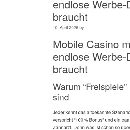
endlose Werbe-
braucht
10. April 2026
by
Mobile Casino mi
endlose Werbe-
braucht
Warum “Freispiele”
sind
Jeder kennt das altbekannte Szenario:
verspricht “100 % Bonus” und ein paar 
Zahnarzt. Denn was ist schon so übe