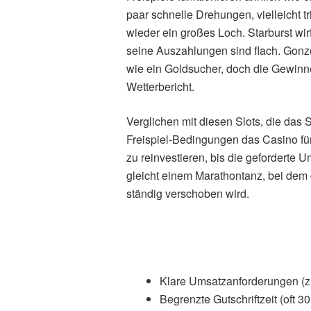
paar schnelle Drehungen, vielleicht t
wieder ein großes Loch. Starburst wir
seine Auszahlungen sind flach. Gonz
wie ein Goldsucher, doch die Gewinn
Wetterbericht.
Verglichen mit diesen Slots, die das S
Freispiel‑Bedingungen das Casino fü
zu reinvestieren, bis die geforderte 
gleicht einem Marathontanz, bei dem d
ständig verschoben wird.
Das wahre Grauen hinter dem seriös
Gratisgutscheine, nur leere Versprec
Klare Umsatzanforderungen (z
Begrenzte Gutschriftzeit (oft 3