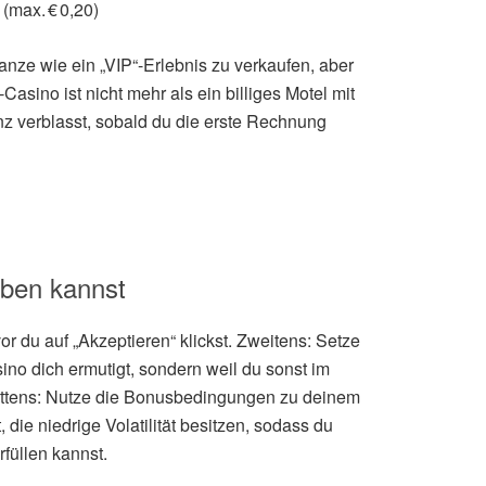
(max. € 0,20)
nze wie ein „VIP“-Erlebnis zu verkaufen, aber
asino ist nicht mehr als ein billiges Motel mit
z verblasst, sobald du die erste Rechnung
n – der unverblümte Blick hinter die glänzende
eben kannst
or du auf „Akzeptieren“ klickst. Zweitens: Setze
sino dich ermutigt, sondern weil du sonst im
ittens: Nutze die Bonusbedingungen zu deinem
 die niedrige Volatilität besitzen, sodass du
füllen kannst.