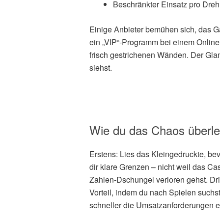
Beschränkter Einsatz pro Dreh 
Einige Anbieter bemühen sich, das Ga
ein „VIP“-Programm bei einem Online‑C
frisch gestrichenen Wänden. Der Glan
siehst.
Online Casino wirklich Geld verdiene
Fassade
Wie du das Chaos überl
Erstens: Lies das Kleingedruckte, bev
dir klare Grenzen – nicht weil das Ca
Zahlen-Dschungel verloren gehst. Dr
Vorteil, indem du nach Spielen suchst,
schneller die Umsatzanforderungen er