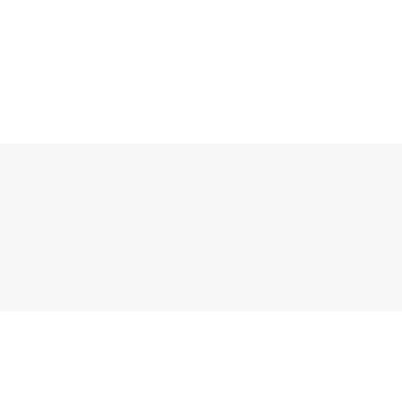
erienwohnung 3