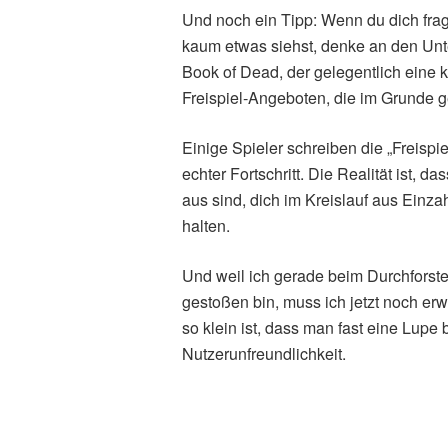
Und noch ein Tipp: Wenn du dich frag
kaum etwas siehst, denke an den Un
Book of Dead, der gelegentlich eine k
Freispiel‑Angeboten, die im Grunde 
Einige Spieler schreiben die „Freispie
echter Fortschritt. Die Realität ist, 
aus sind, dich im Kreislauf aus Ein
halten.
Und weil ich gerade beim Durchforste
gestoßen bin, muss ich jetzt noch er
so klein ist, dass man fast eine Lupe
Nutzerunfreundlichkeit.