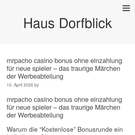
Haus Dorfblick
mrpacho casino bonus ohne einzahlung
für neue spieler – das traurige Märchen
der Werbeabteilung
10. April 2026
by
mrpacho casino bonus ohne einzahlung
für neue spieler – das traurige Märchen
der Werbeabteilung
Warum die “Kostenlose” Bonusrunde ein