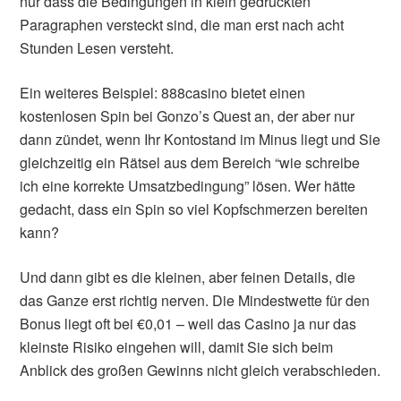
nur dass die Bedingungen in klein gedruckten
Paragraphen versteckt sind, die man erst nach acht
Stunden Lesen versteht.
Ein weiteres Beispiel: 888casino bietet einen
kostenlosen Spin bei Gonzo’s Quest an, der aber nur
dann zündet, wenn Ihr Kontostand im Minus liegt und Sie
gleichzeitig ein Rätsel aus dem Bereich “wie schreibe
ich eine korrekte Umsatzbedingung” lösen. Wer hätte
gedacht, dass ein Spin so viel Kopfschmerzen bereiten
kann?
Und dann gibt es die kleinen, aber feinen Details, die
das Ganze erst richtig nerven. Die Mindestwette für den
Bonus liegt oft bei €0,01 – weil das Casino ja nur das
kleinste Risiko eingehen will, damit Sie sich beim
Anblick des großen Gewinns nicht gleich verabschieden.