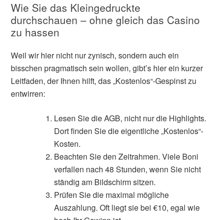
Wie Sie das Kleingedruckte
durchschauen – ohne gleich das Casino
zu hassen
Weil wir hier nicht nur zynisch, sondern auch ein
bisschen pragmatisch sein wollen, gibt’s hier ein kurzer
Leitfaden, der Ihnen hilft, das „Kostenlos“-Gespinst zu
entwirren:
Lesen Sie die AGB, nicht nur die Highlights.
Dort finden Sie die eigentliche „Kostenlos“-
Kosten.
Beachten Sie den Zeitrahmen. Viele Boni
verfallen nach 48 Stunden, wenn Sie nicht
ständig am Bildschirm sitzen.
Prüfen Sie die maximal mögliche
Auszahlung. Oft liegt sie bei €10, egal wie