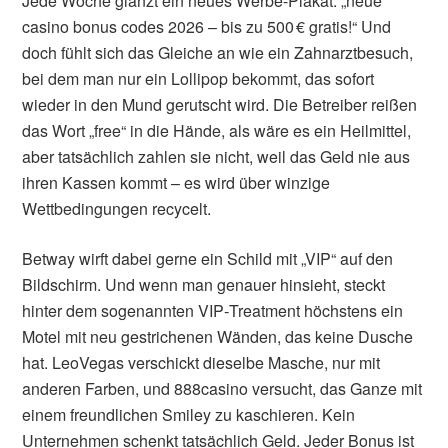
Jede Woche glänzt ein neues Werbe-Plakat: „neue
casino bonus codes 2026 – bis zu 500 € gratis!“ Und
doch fühlt sich das Gleiche an wie ein Zahnarztbesuch,
bei dem man nur ein Lollipop bekommt, das sofort
wieder in den Mund gerutscht wird. Die Betreiber reißen
das Wort „free“ in die Hände, als wäre es ein Heilmittel,
aber tatsächlich zahlen sie nicht, weil das Geld nie aus
ihren Kassen kommt – es wird über winzige
Wettbedingungen recycelt.
Betway wirft dabei gerne ein Schild mit „VIP“ auf den
Bildschirm. Und wenn man genauer hinsieht, steckt
hinter dem sogenannten VIP‑Treatment höchstens ein
Motel mit neu gestrichenen Wänden, das keine Dusche
hat. LeoVegas verschickt dieselbe Masche, nur mit
anderen Farben, und 888casino versucht, das Ganze mit
einem freundlichen Smiley zu kaschieren. Kein
Unternehmen schenkt tatsächlich Geld. Jeder Bonus ist