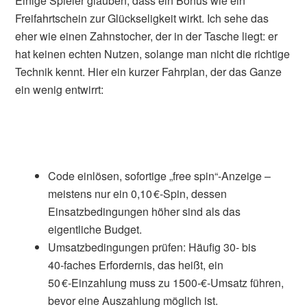
Einige Spieler glauben, dass ein Bonus wie ein
Freifahrtschein zur Glückseligkeit wirkt. Ich sehe das
eher wie einen Zahnstocher, der in der Tasche liegt: er
hat keinen echten Nutzen, solange man nicht die richtige
Technik kennt. Hier ein kurzer Fahrplan, der das Ganze
ein wenig entwirrt:
Online Casinos Ausland – Der bittere Wahrheitsschluck
für jede ambitionierte Spielbank
Code einlösen, sofortige „free spin“-Anzeige –
meistens nur ein 0,10 €‑Spin, dessen
Einsatzbedingungen höher sind als das
eigentliche Budget.
Umsatzbedingungen prüfen: Häufig 30‑ bis
40‑faches Erfordernis, das heißt, ein
50 €‑Einzahlung muss zu 1500‑€‑Umsatz führen,
bevor eine Auszahlung möglich ist.