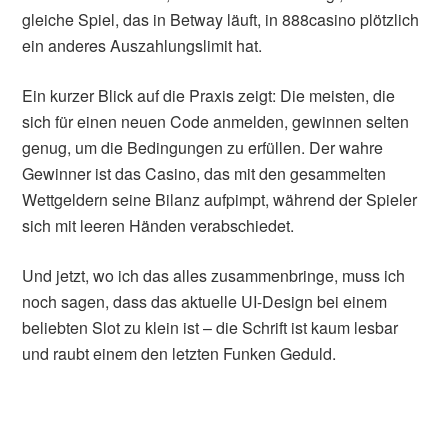
gleiche Spiel, das in Betway läuft, in 888casino plötzlich
ein anderes Auszahlungslimit hat.
Ein kurzer Blick auf die Praxis zeigt: Die meisten, die
sich für einen neuen Code anmelden, gewinnen selten
genug, um die Bedingungen zu erfüllen. Der wahre
Gewinner ist das Casino, das mit den gesammelten
Wettgeldern seine Bilanz aufpimpt, während der Spieler
sich mit leeren Händen verabschiedet.
Und jetzt, wo ich das alles zusammenbringe, muss ich
noch sagen, dass das aktuelle UI-Design bei einem
beliebten Slot zu klein ist – die Schrift ist kaum lesbar
und raubt einem den letzten Funken Geduld.
Flaming Casino Bonus Code 2026 ohne Einzahlung –
Der heiße Scherz, den keiner will