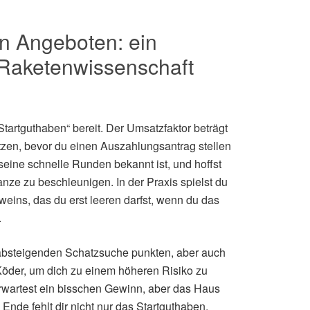
en Angeboten: ein
 Raketenwissenschaft
 „Startguthaben“ bereit. Der Umsatzfaktor beträgt
etzen, bevor du einen Auszahlungsantrag stellen
r seine schnelle Runden bekannt ist, und hoffst
anze zu beschleunigen. In der Praxis spielst du
eins, das du erst leeren darfst, wenn du das
.
absteigenden Schatzsuche punkten, aber auch
in Köder, um dich zu einem höheren Risiko zu
 erwartest ein bisschen Gewinn, aber das Haus
nde fehlt dir nicht nur das Startguthaben,