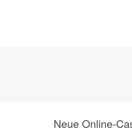
Datenschutzerk
Neue Online-Cas