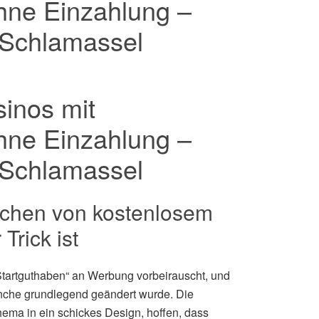
hne Einzahlung –
‑Schlamassel
inos mit
hne Einzahlung –
‑Schlamassel
chen von kostenlosem
 Trick ist
„Startguthaben“ an Werbung vorbeirauscht, und
anche grundlegend geändert wurde. Die
hema in ein schickes Design, hoffen, dass