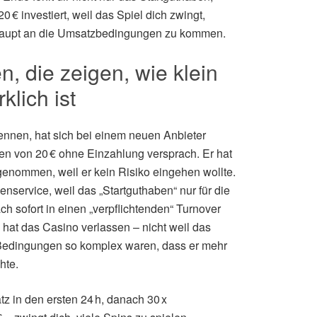
 € investiert, weil das Spiel dich zwingt,
rhaupt an die Umsatzbedingungen zu kommen.
n, die zeigen, wie klein
klich ist
nennen, hat sich bei einem neuen Anbieter
ben von 20 € ohne Einzahlung versprach. Er hat
enommen, weil er kein Risiko eingehen wollte.
nservice, weil das „Startguthaben“ nur für die
ch sofort in einen „verpflichtenden“ Turnover
hat das Casino verlassen – nicht weil das
e Bedingungen so komplex waren, dass er mehr
hte.
tz in den ersten 24 h, danach 30 x