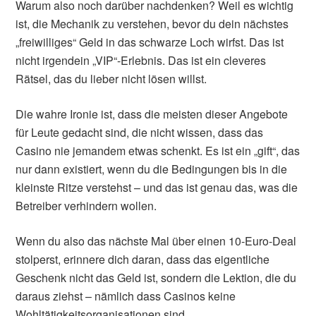
Warum also noch darüber nachdenken? Weil es wichtig
ist, die Mechanik zu verstehen, bevor du dein nächstes
„freiwilliges“ Geld in das schwarze Loch wirfst. Das ist
nicht irgendein „VIP“-Erlebnis. Das ist ein cleveres
Rätsel, das du lieber nicht lösen willst.
Die wahre Ironie ist, dass die meisten dieser Angebote
für Leute gedacht sind, die nicht wissen, dass das
Casino nie jemandem etwas schenkt. Es ist ein „gift“, das
nur dann existiert, wenn du die Bedingungen bis in die
kleinste Ritze verstehst – und das ist genau das, was die
Betreiber verhindern wollen.
Wenn du also das nächste Mal über einen 10‑Euro‑Deal
stolperst, erinnere dich daran, dass das eigentliche
Geschenk nicht das Geld ist, sondern die Lektion, die du
daraus ziehst – nämlich dass Casinos keine
Wohltätigkeitsorganisationen sind.