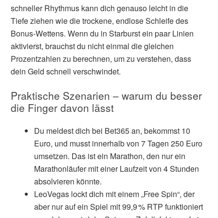
schneller Rhythmus kann dich genauso leicht in die
Tiefe ziehen wie die trockene, endlose Schleife des
Bonus‑Wettens. Wenn du in Starburst ein paar Linien
aktivierst, brauchst du nicht einmal die gleichen
Prozentzahlen zu berechnen, um zu verstehen, dass
dein Geld schnell verschwindet.
Praktische Szenarien – warum du besser
die Finger davon lässt
Du meldest dich bei Bet365 an, bekommst 10
Euro, und musst innerhalb von 7 Tagen 250 Euro
umsetzen. Das ist ein Marathon, den nur ein
Marathonläufer mit einer Laufzeit von 4 Stunden
absolvieren könnte.
LeoVegas lockt dich mit einem „Free Spin“, der
aber nur auf ein Spiel mit 99,9 % RTP funktioniert