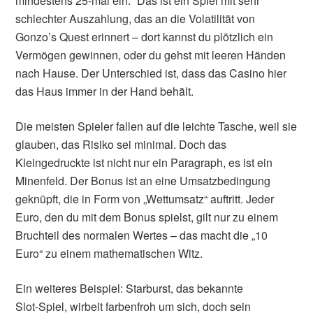
mindestens 25‑mal ein.“ Das ist ein Spiel mit sehr
schlechter Auszahlung, das an die Volatilität von
Gonzo’s Quest erinnert – dort kannst du plötzlich ein
Vermögen gewinnen, oder du gehst mit leeren Händen
nach Hause. Der Unterschied ist, dass das Casino hier
das Haus immer in der Hand behält.
Die meisten Spieler fallen auf die leichte Tasche, weil sie
glauben, das Risiko sei minimal. Doch das
Kleingedruckte ist nicht nur ein Paragraph, es ist ein
Minenfeld. Der Bonus ist an eine Umsatzbedingung
geknüpft, die in Form von „Wettumsatz“ auftritt. Jeder
Euro, den du mit dem Bonus spielst, gilt nur zu einem
Bruchteil des normalen Wertes – das macht die „10
Euro“ zu einem mathematischen Witz.
Ein weiteres Beispiel: Starburst, das bekannte
Slot‑Spiel, wirbelt farbenfroh um sich, doch sein