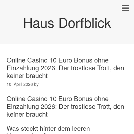
Haus Dorfblick
Online Casino 10 Euro Bonus ohne
Einzahlung 2026: Der trostlose Trott, den
keiner braucht
10. April 2026
by
Online Casino 10 Euro Bonus ohne
Einzahlung 2026: Der trostlose Trott, den
keiner braucht
Was steckt hinter dem leeren