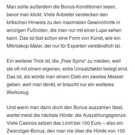
Man sollte außerdem die Bonus‑Konditionen lesen,
bevor man klickt. Viele Anbieter verstecken den
kritischen Hinweis zu den maximalen Gewinnlimits in
winzigen Fußnoten, die man nur mit einer Lupe sehen
kann. Das ist fast schon eine Form von Kunst, wie ein
Mikroskop‑Maler, der nur für Experten verständlich ist.
Ein weiterer Trick ist, die „Free Spins“ zu meiden, weil
sie oft mit einem eigenen, extra Umsatzfaktor belegt sind.
Das ist, als würde man einem Dieb ein zweites Messer
geben, weil man denkt, er braucht nur ein weiteres
Werkzeug.
Und wenn man dann doch den Bonus auszahlen lässt,
wartet meist die nächste Hürde: die Auszahlungsgrenze.
Viele Casinos setzen das Limit bei 100 Euro – also ein
Zwanziger‑Bonus, den man nie über die Hürde von 100