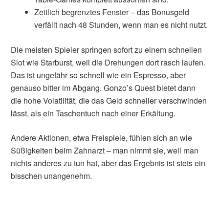
Zeitlich begrenztes Fenster – das Bonusgeld
verfällt nach 48 Stunden, wenn man es nicht nutzt.
Die meisten Spieler springen sofort zu einem schnellen
Slot wie Starburst, weil die Drehungen dort rasch laufen.
Das ist ungefähr so schnell wie ein Espresso, aber
genauso bitter im Abgang. Gonzo’s Quest bietet dann
die hohe Volatilität, die das Geld schneller verschwinden
lässt, als ein Taschentuch nach einer Erkältung.
Andere Aktionen, etwa Freispiele, fühlen sich an wie
Süßigkeiten beim Zahnarzt – man nimmt sie, weil man
nichts anderes zu tun hat, aber das Ergebnis ist stets ein
bisschen unangenehm.
Online Casino Schnell Drehen: Warum das Tempo nur
ein weiteres Marketinggeräusch ist