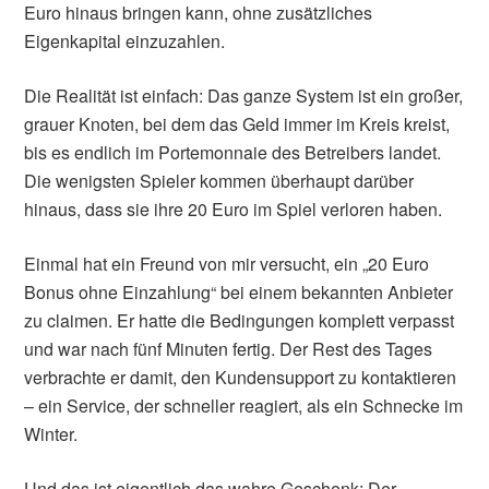
Euro hinaus bringen kann, ohne zusätzliches
Eigenkapital einzuzahlen.
Die Realität ist einfach: Das ganze System ist ein großer,
grauer Knoten, bei dem das Geld immer im Kreis kreist,
bis es endlich im Portemonnaie des Betreibers landet.
Die wenigsten Spieler kommen überhaupt darüber
hinaus, dass sie ihre 20 Euro im Spiel verloren haben.
Einmal hat ein Freund von mir versucht, ein „20 Euro
Bonus ohne Einzahlung“ bei einem bekannten Anbieter
zu claimen. Er hatte die Bedingungen komplett verpasst
und war nach fünf Minuten fertig. Der Rest des Tages
verbrachte er damit, den Kundensupport zu kontaktieren
– ein Service, der schneller reagiert, als ein Schnecke im
Winter.
Und das ist eigentlich das wahre Geschenk: Der