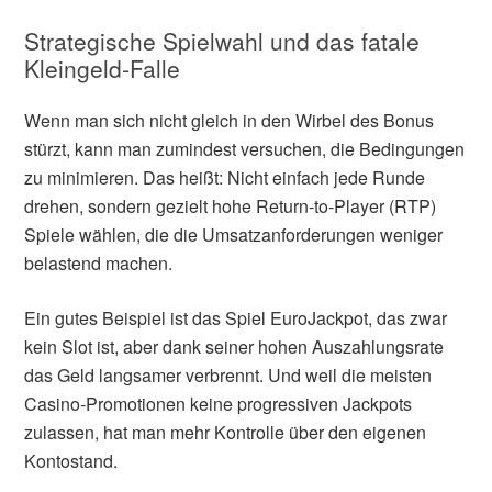
Strategische Spielwahl und das fatale
Kleingeld‑Falle
Wenn man sich nicht gleich in den Wirbel des Bonus
stürzt, kann man zumindest versuchen, die Bedingungen
zu minimieren. Das heißt: Nicht einfach jede Runde
drehen, sondern gezielt hohe Return‑to‑Player (RTP)
Spiele wählen, die die Umsatzanforderungen weniger
belastend machen.
Ein gutes Beispiel ist das Spiel EuroJackpot, das zwar
kein Slot ist, aber dank seiner hohen Auszahlungsrate
das Geld langsamer verbrennt. Und weil die meisten
Casino‑Promotionen keine progressiven Jackpots
zulassen, hat man mehr Kontrolle über den eigenen
Kontostand.