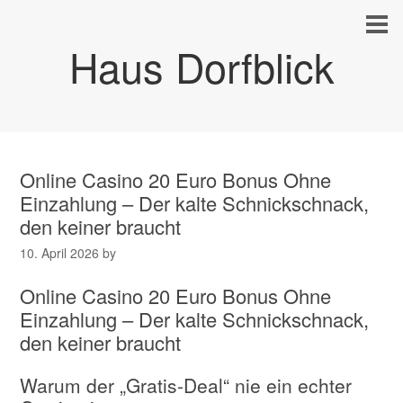
Haus Dorfblick
Online Casino 20 Euro Bonus Ohne
Einzahlung – Der kalte Schnickschnack,
den keiner braucht
10. April 2026
by
Online Casino 20 Euro Bonus Ohne
Einzahlung – Der kalte Schnickschnack,
den keiner braucht
Warum der „Gratis‑Deal“ nie ein echter