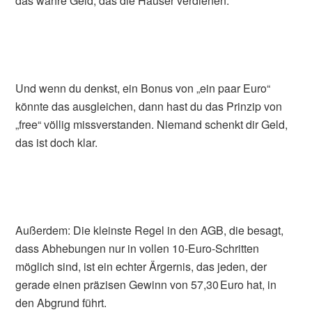
das wahre Geld, das die Häuser verdienen.
Davinci’s Gold Casino sprengt den Hype: 50 kostenlose
Spins ohne Einzahlung sofort
Und wenn du denkst, ein Bonus von „ein paar Euro“
könnte das ausgleichen, dann hast du das Prinzip von
„free“ völlig missverstanden. Niemand schenkt dir Geld,
das ist doch klar.
Online Spielothek Erfahrungen: Warum das ganze
Aufhebens ein billiges Schaufenster ist
Außerdem: Die kleinste Regel in den AGB, die besagt,
dass Abhebungen nur in vollen 10‑Euro‑Schritten
möglich sind, ist ein echter Ärgernis, das jeden, der
gerade einen präzisen Gewinn von 57,30 Euro hat, in
den Abgrund führt.