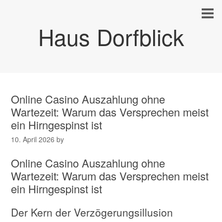
Haus Dorfblick
Online Casino Auszahlung ohne
Wartezeit: Warum das Versprechen meist
ein Hirngespinst ist
10. April 2026
by
Online Casino Auszahlung ohne
Wartezeit: Warum das Versprechen meist
ein Hirngespinst ist
Der Kern der Verzögerungsillusion