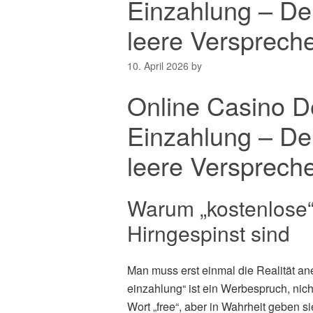
Einzahlung – Der
leere Versprech
10. April 2026
by
Online Casino 
Einzahlung – Der
leere Versprech
Warum „kostenlose“
Hirngespinst sind
Man muss erst einmal die Realität an
einzahlung“ ist ein Werbespruch, nich
Wort „free“, aber in Wahrheit geben 