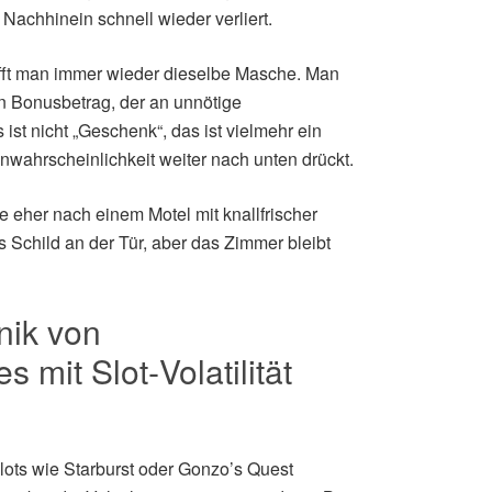
Nachhinein schnell wieder verliert.
ifft man immer wieder dieselbe Masche. Man
en Bonusbetrag, der an unnötige
st nicht „Geschenk“, das ist vielmehr ein
wahrscheinlichkeit weiter nach unten drückt.
 eher nach einem Motel mit knallfrischer
 Schild an der Tür, aber das Zimmer bleibt
nik von
 mit Slot‑Volatilität
 Slots wie Starburst oder Gonzo’s Quest