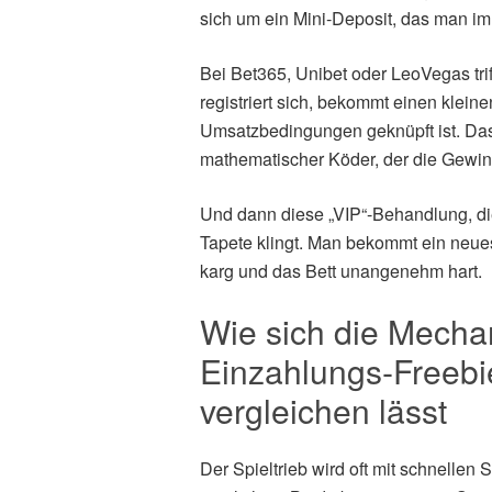
sich um ein Mini‑Deposit, das man im 
Bei Bet365, Unibet oder LeoVegas tr
registriert sich, bekommt einen klein
Umsatzbedingungen geknüpft ist. Das i
mathematischer Köder, der die Gewinn
Und dann diese „VIP“-Behandlung, die
Tapete klingt. Man bekommt ein neues
karg und das Bett unangenehm hart.
Wie sich die Mecha
Einzahlungs‑Freebies
vergleichen lässt
Der Spieltrieb wird oft mit schnellen