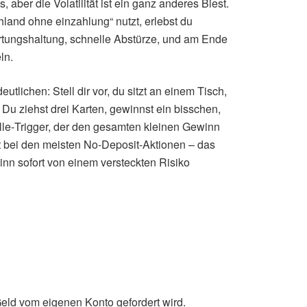
 aber die Volatilität ist ein ganz anderes Biest.
land ohne einzahlung“ nutzt, erlebst du
rtungshaltung, schnelle Abstürze, und am Ende
ln.
tlichen: Stell dir vor, du sitzt an einem Tisch,
 Du ziehst drei Karten, gewinnst ein bisschen,
Falle‑Trigger, der den gesamten kleinen Gewinn
t bei den meisten No‑Deposit‑Aktionen – das
inn sofort von einem versteckten Risiko
ie harte Realität hinter den glänzenden
de ohne Einzahlung ist nichts als
Geld vom eigenen Konto gefordert wird.