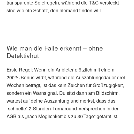
transparente Spielregeln, während die T&C versteckt
sind wie ein Schatz, den niemand finden will.
Online Casino mit Handyguthaben bezahlen – Der
trostlose Weg zum nächsten Verlust
Wie man die Falle erkennt – ohne
Detektivhut
Erste Regel: Wenn ein Anbieter plötzlich mit einem
200 % Bonus wirbt, während die Auszahlungsdauer drei
Wochen beträgt, ist das kein Zeichen für Großzügigkeit,
sondern ein Warnsignal. Du sitzt dann am Bildschirm,
wartest auf deine Auszahlung und merkst, dass das
„schnelle“ 2‑Stunden‑Turnaround‑Versprechen in den
AGB als „nach Möglichkeit bis zu 30 Tage“ getarnt ist.
Lotterie‑Hessen‑Casino‑Freispiele ohne Einzahlung