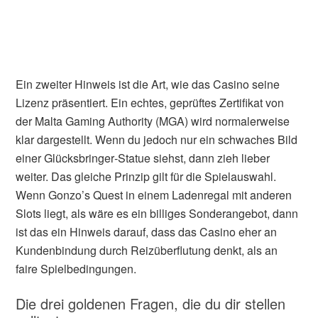
2026: Der Trott, den niemand wirklich feiern will
Kas Casino exklusiver Bonus Code ohne Einzahlung –
der kalte Mathe‑Trick, den niemand erklärt
Ein zweiter Hinweis ist die Art, wie das Casino seine
Lizenz präsentiert. Ein echtes, geprüftes Zertifikat von
der Malta Gaming Authority (MGA) wird normalerweise
klar dargestellt. Wenn du jedoch nur ein schwaches Bild
einer Glücksbringer‑Statue siehst, dann zieh lieber
weiter. Das gleiche Prinzip gilt für die Spielauswahl.
Wenn Gonzo’s Quest in einem Ladenregal mit anderen
Slots liegt, als wäre es ein billiges Sonderangebot, dann
ist das ein Hinweis darauf, dass das Casino eher an
Kundenbindung durch Reizüberflutung denkt, als an
faire Spielbedingungen.
Die drei goldenen Fragen, die du dir stellen