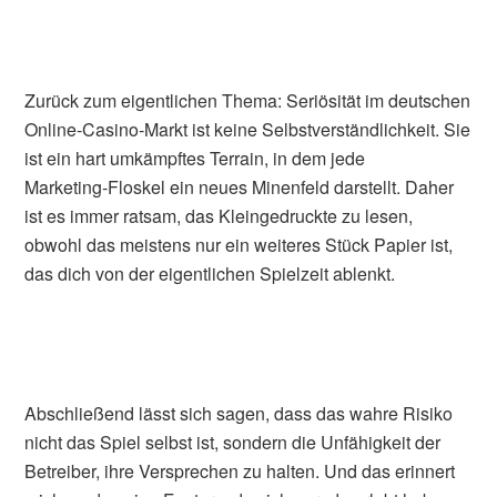
Umsatzbedingungen: Der kalte Schnäppchen‑Trick, den
niemand wirklich will
Zurück zum eigentlichen Thema: Seriösität im deutschen
Online‑Casino‑Markt ist keine Selbstverständlichkeit. Sie
ist ein hart umkämpftes Terrain, in dem jede
Marketing‑Floskel ein neues Minenfeld darstellt. Daher
ist es immer ratsam, das Kleingedruckte zu lesen,
obwohl das meistens nur ein weiteres Stück Papier ist,
das dich von der eigentlichen Spielzeit ablenkt.
Lowenplay Casino Bonus ohne Einzahlung für neue
Spieler – das Marketing-Wunder, das keiner braucht
Abschließend lässt sich sagen, dass das wahre Risiko
nicht das Spiel selbst ist, sondern die Unfähigkeit der
Betreiber, ihre Versprechen zu halten. Und das erinnert