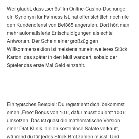
Wer glaubt, dass „seriös“ im Online‑Casino‑Dschungel
ein Synonym für Fairness ist, hat offensichtlich noch nie
den Kundendienst von Bet365 angerufen. Dort hört man
mehr automatisierte Entschuldigungen als echte
Antworten. Der Schein einer großzügigen
Willkommensaktion ist meistens nur ein weiteres Stück
Karton, das später in den Müll wandert, sobald der
Spieler das erste Mal Geld einzahlt.
Gangsta Casino Freispiele Gratis 2026 Ohne Einzahlung
– Der letzte Bluff für Dauer-Opfer
Ein typisches Beispiel: Du registrierst dich, bekommst
einen „Free“ Bonus von 10 €, dafür musst du erst 100 €
umsetzen. Das ist quasi die mathematische Version
einer Diät‑Klinik, die dir kostenlose Salate verkauft,
während du für jedes Stück Brot zahlen musst. Und