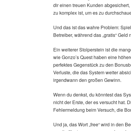
dir einen treuen Kunden abgesichert,
zu komplex ist, um es zu durchschau
Und das ist das wahre Problem: Spiel
Betreiber, während das „gratis“ Geld n
Ein weiterer Stolperstein ist die mang
wie Gonzo’s Quest haben eine höher
perfektes Gegenstück zu den Bonusb
Verluste, die das System weiter absic
irgendwann den großen Gewinn.
Wenn du denkst, du könntest das Syst
nicht der Erste, der es versucht hat. 
Fehlermeldung beim Versuch, die Bo
Und ja, das Wort „free“ wird in den 