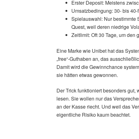
Erster Deposit: Meistens zwis
Umsatzbedingung: 30‑ bis 40‑
Spielauswahl: Nur bestimmte Sl
Quest, weil deren niedrige Volat
Zeitlimit: Oft 30 Tage, um den
Eine Marke wie Unibet hat das System 
„free“‑Guthaben an, das ausschließli
Damit wird die Gewinnchance systema
sie hätten etwas gewonnen.
Der Trick funktioniert besonders gut, 
lesen. Sie wollen nur das Verspreche
an der Kasse riecht. Und weil das Ver
eigentliche Risiko kaum beachtet.
Legales Online Casino Schweiz: War
bürokratischer Jonglierakt ist