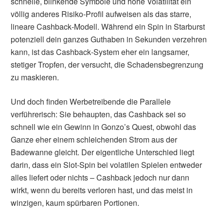
schnelle, blinkende Symbole und hohe Volatilität ein
völlig anderes Risiko‑Profil aufweisen als das starre,
lineare Cashback‑Modell. Während ein Spin in Starburst
potenziell dein ganzes Guthaben in Sekunden verzehren
kann, ist das Cashback‑System eher ein langsamer,
stetiger Tropfen, der versucht, die Schadensbegrenzung
zu maskieren.
Und doch finden Werbetreibende die Parallele
verführerisch: Sie behaupten, das Cashback sei so
schnell wie ein Gewinn in Gonzo’s Quest, obwohl das
Ganze eher einem schleichenden Strom aus der
Badewanne gleicht. Der eigentliche Unterschied liegt
darin, dass ein Slot‑Spin bei volatilen Spielen entweder
alles liefert oder nichts – Cashback jedoch nur dann
wirkt, wenn du bereits verloren hast, und das meist in
winzigen, kaum spürbaren Portionen.