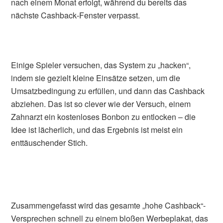
nach einem Monat erfolgt, während du bereits das
nächste Cashback‑Fenster verpasst.
Online Casino Top Bonus – Mehr Schein als Sein
Einige Spieler versuchen, das System zu „hacken“,
indem sie gezielt kleine Einsätze setzen, um die
Umsatzbedingung zu erfüllen, und dann das Cashback
abziehen. Das ist so clever wie der Versuch, einem
Zahnarzt ein kostenloses Bonbon zu entlocken – die
Idee ist lächerlich, und das Ergebnis ist meist ein
enttäuschender Stich.
Spielautomaten mit 1 Cent Einsatz Online: Der kleinste
Nervenkitzel, den die Branche zu verkaufen versucht
Zusammengefasst wird das gesamte „hohe Cashback“-
Versprechen schnell zu einem bloßen Werbeplakat, das