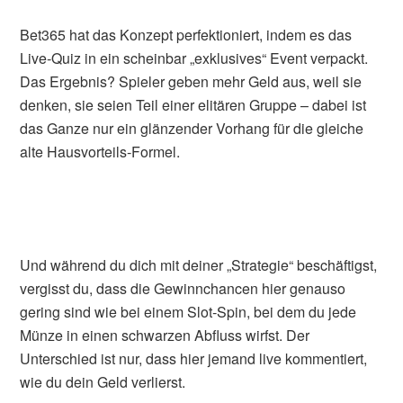
Bet365 hat das Konzept perfektioniert, indem es das
Live‑Quiz in ein scheinbar „exklusives“ Event verpackt.
Das Ergebnis? Spieler geben mehr Geld aus, weil sie
denken, sie seien Teil einer elitären Gruppe – dabei ist
das Ganze nur ein glänzender Vorhang für die gleiche
alte Hausvorteils‑Formel.
Die kalte Realität des online casino mit höchster rtp 2026
– kein Märchen, nur Zahlen
Und während du dich mit deiner „Strategie“ beschäftigst,
vergisst du, dass die Gewinnchancen hier genauso
gering sind wie bei einem Slot‑Spin, bei dem du jede
Münze in einen schwarzen Abfluss wirfst. Der
Unterschied ist nur, dass hier jemand live kommentiert,
wie du dein Geld verlierst.