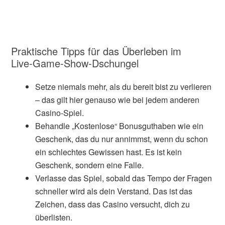
Live Casino mit Startguthaben spielen – Das trostlose
Abenteuer für harte Realisten
Praktische Tipps für das Überleben im
Live‑Game‑Show‑Dschungel
Setze niemals mehr, als du bereit bist zu verlieren
– das gilt hier genauso wie bei jedem anderen
Casino‑Spiel.
Behandle „Kostenlose“ Bonusguthaben wie ein
Geschenk, das du nur annimmst, wenn du schon
ein schlechtes Gewissen hast. Es ist kein
Geschenk, sondern eine Falle.
Verlasse das Spiel, sobald das Tempo der Fragen
schneller wird als dein Verstand. Das ist das
Zeichen, dass das Casino versucht, dich zu
überlisten.