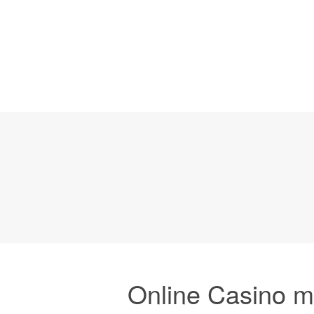
Datenschutzerk
Online Casino m