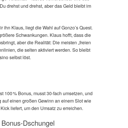
u drehst und drehst, aber das Geld bleibt im
r ihn Klaus, liegt die Wahl auf Gonzo’s Quest.
o größere Schwankungen. Klaus hofft, dass die
bringt, aber die Realität: Die meisten „freien
linien, die selten aktiviert werden. So bleibt
ino selbst löst.
e Einzahlung – der langweilige Trick, den
st 100 % Bonus, musst 30‑fach umsetzen, und
ng auf einen großen Gewinn an einem Slot wie
Kick liefert, um den Umsatz zu erreichen.
im Bonus-Dschungel