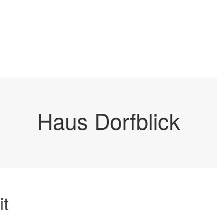
lärung
Ferienwohnung 1
Ferienwohnung 2
F
Ferienwohnungen Sankt Englmar
Impressum
Haus Dorfblick
it