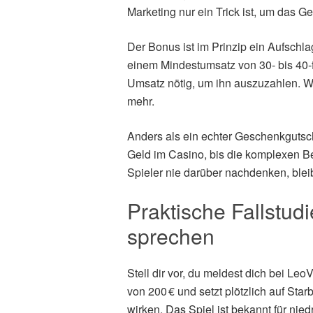
Marketing nur ein Trick ist, um das G
Der Bonus ist im Prinzip ein Aufschl
einem Mindestumsatz von 30‑ bis 40‑f
Umsatz nötig, um ihn auszuzahlen. Wer
mehr.
Anders als ein echter Geschenkgutsch
Geld im Casino, bis die komplexen Be
Spieler nie darüber nachdenken, blei
Praktische Fallstud
sprechen
Stell dir vor, du meldest dich bei 
von 200 € und setzt plötzlich auf Star
wirken. Das Spiel ist bekannt für niedr