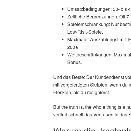
Umsatzbedingungen: 30‑ bis 4
Zeitliche Begrenzungen: Oft 7 
Spieleinschränkung: Nur besti
Low‑Risk‑Spiele.
Maximaler Auszahlungslimit: Ei
200 €.
Wettbeschränkungen: Maximale
Bonus.
Und das Beste: Der Kundendienst von 
mit vorgefertigten Skripten, wenn du 
Floskeln, bis du resignierst.
But the truth is, the whole thing is 
verliert schnell das Vertrauen in das
Warum die „kostenl