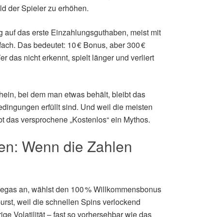
eld der Spieler zu erhöhen.
ag auf das erste Einzahlungsguthaben, meist mit
ach. Das bedeutet: 10 € Bonus, aber 300 €
 das nicht erkennt, spielt länger und verliert
ein, bei dem man etwas behält, bleibt das
dingungen erfüllt sind. Und weil die meisten
bt das versprochene „Kostenlos“ ein Mythos.
ien: Wenn die Zahlen
LeoVegas an, wählst den 100 % Willkommensbonus
burst, weil die schnellen Spins verlockend
ige Volatilität – fast so vorhersehbar wie das