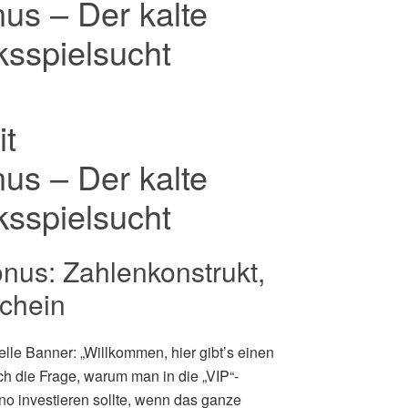
s – Der kalte
ksspielsucht
it
s – Der kalte
ksspielsucht
us: Zahlenkonstrukt,
chein
elle Banner: „Willkommen, hier gibt’s einen
sich die Frage, warum man in die „VIP“-
o investieren sollte, wenn das ganze