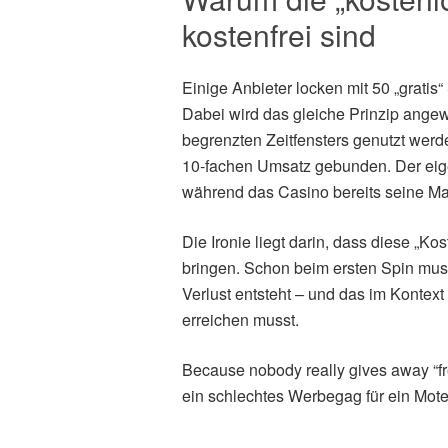
kostenfrei sind
Einige Anbieter locken mit 50 „gratis
Dabei wird das gleiche Prinzip angew
begrenzten Zeitfensters genutzt werd
10‑fachen Umsatz gebunden. Der eigen
während das Casino bereits seine Mar
Die Ironie liegt darin, dass diese „K
bringen. Schon beim ersten Spin mus
Verlust entsteht – und das im Kontex
erreichen musst.
Because nobody really gives away “fr
ein schlechtes Werbegag für ein Mote
betchain casino 50 free spins ohne ei