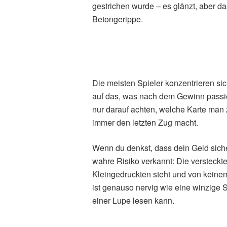
gestrichen wurde – es glänzt, aber d
Betongerippe.
Legales Online Casino Schweiz: War
bürokratischer Jonglierakt ist
Die meisten Spieler konzentrieren si
auf das, was nach dem Gewinn passie
nur darauf achten, welche Karte man 
immer den letzten Zug macht.
Wenn du denkst, dass dein Geld sicher
wahre Risiko verkannt: Die versteckte
Kleingedruckten steht und von keinem
ist genauso nervig wie eine winzige 
einer Lupe lesen kann.