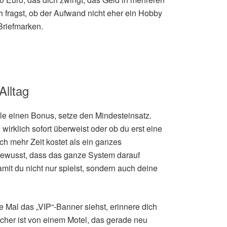
 fragst, ob der Aufwand nicht eher ein Hobby
Briefmarken.
e Zahlenklemme jedes Casino im Keller
Alltag
elle einen Bonus, setze den Mindesteinsatz.
wirklich sofort überweist oder ob du erst eine
ich mehr Zeit kostet als ein ganzes
 bewusst, dass das ganze System darauf
amit du nicht nur spielst, sondern auch deine
 Mal das „VIP“-Banner siehst, erinnere dich
licher ist von einem Motel, das gerade neu