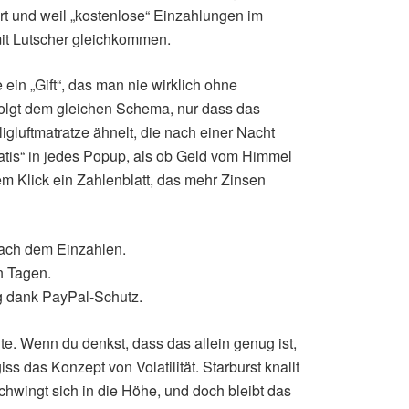
t und weil „kostenlose“ Einzahlungen im
mit Lutscher gleichkommen.
ein „Gift“, das man nie wirklich ohne
olgt dem gleichen Schema, nur dass das
igluftmatratze ähnelt, die nach einer Nacht
gratis“ in jedes Popup, als ob Geld vom Himmel
dem Klick ein Zahlenblatt, das mehr Zinsen
ach dem Einzahlen.
n Tagen.
g dank PayPal-Schutz.
te. Wenn du denkst, dass das allein genug ist,
 das Konzept von Volatilität. Starburst knallt
chwingt sich in die Höhe, und doch bleibt das