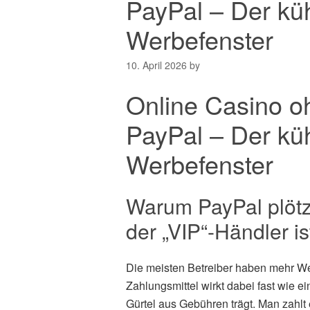
PayPal – Der küh
Werbefenster
10. April 2026
by
Online Casino o
PayPal – Der küh
Werbefenster
Warum PayPal plötz
der „VIP“-Händler is
Die meisten Betreiber haben mehr We
Zahlungsmittel wirkt dabei fast wie ei
Gürtel aus Gebühren trägt. Man zahlt 