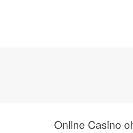
Datenschutzerk
Online Casino o