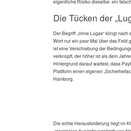
eigentliche Risiko dieselbe: ein falsch
Die Tücken der „Lu
Der Begriff „ohne Lugas“ klingt nach 
Wort nur ein paar Mal über das Feld ge
ist eine Verschiebung der Bedingung
verknüpft, der höher ist als dein Jah
Hintergrund darauf wartest, dass Pay
Plattform einen eigenen „Sicherheitsc
Hamburg.
Online Casino Spiele Beste Auszahlung
Online Casino mit niedrigem Einsatz
die nichts mehr riskieren wollen
Die echte Herausforderung liegt im Kl
„maximales Auszahlungslimit“ von 500