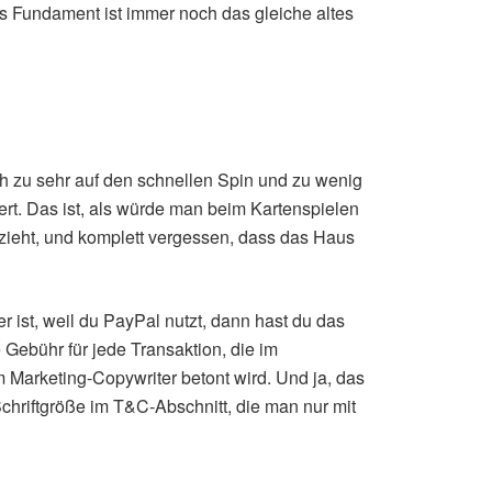
as Fundament ist immer noch das gleiche altes
um das ganze Aufhebens nur ein
ch zu sehr auf den schnellen Spin und zu wenig
rt. Das ist, als würde man beim Kartenspielen
zieht, und komplett vergessen, dass das Haus
 ist, weil du PayPal nutzt, dann hast du das
 Gebühr für jede Transaktion, die im
 Marketing-Copywriter betont wird. Und ja, das
Schriftgröße im T&C‑Abschnitt, die man nur mit