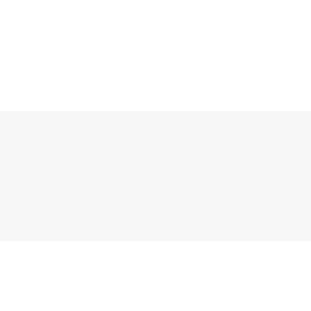
erienwohnung 3