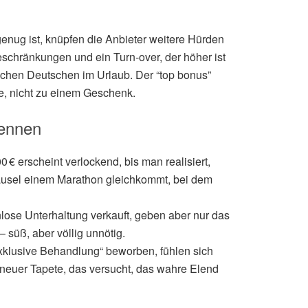
ose Marketing‑Trick, den keiner braucht
enug ist, knüpfen die Anbieter weitere Hürden
eschränkungen und ein Turn‑over, der höher ist
ichen Deutschen im Urlaub. Der “top bonus”
e, nicht zu einem Geschenk.
kennen
€ erscheint verlockend, bis man realisiert,
usel einem Marathon gleichkommt, bei dem
lose Unterhaltung verkauft, geben aber nur das
 süß, aber völlig unnötig.
klusive Behandlung“ beworben, fühlen sich
 neuer Tapete, das versucht, das wahre Elend