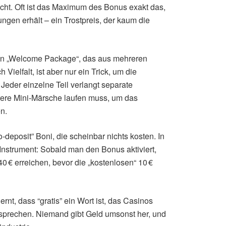
cht. Oft ist das Maximum des Bonus exakt das,
ngen erhält – ein Trostpreis, der kaum die
ein „Welcome Package“, das aus mehreren
 Vielfalt, ist aber nur ein Trick, um die
eder einzelne Teil verlangt separate
ere Mini‑Märsche laufen muss, um das
n.
deposit” Boni, die scheinbar nichts kosten. In
‑Instrument: Sobald man den Bonus aktiviert,
 € erreichen, bevor die „kostenlosen“ 10 €
rnt, dass “gratis” ein Wort ist, das Casinos
sprechen. Niemand gibt Geld umsonst her, und