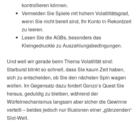
kontrollieren können.
Vermeiden Sie Spiele mit hohem Volatilitätsgrad,
wenn Sie nicht bereit sind, Ihr Konto in Rekordzeit
zu leeren.
Lesen Sie die AGBs, besonders das
Kleingedruckte zu Auszahlungsbedingungen.
Und weil wir gerade beim Thema Volatilität sind:
Starburst blinkt so schnell, dass Sie kaum Zeit haben,
sich zu entscheiden, ob Sie den nächsten Spin wagen
wollen. Im Gegensatz dazu fordert Gonzo’s Quest Sie
heraus, geduldig zu bleiben, während der
Würfelmechanismus langsam aber sicher die Gewinne
verteilt – beides jedoch nur Illusionen einer „glänzenden“
Slot-Welt.
Greenluck Casino 200 Freispiele ohne Einzahlung sofort