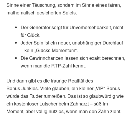
Sinne einer Täuschung, sondern im Sinne eines fairen,
mathematisch gesicherten Spiels.
Der Generator sorgt für Unvorhersehbarkeit, nicht
für Glück.
Jeder Spin ist ein neuer, unabhängiger Durchlauf
– kein „Glücks‑Momentum“.
Die Gewinnchancen lassen sich exakt berechnen,
wenn man die RTP‑Zahl kennt.
Und dann gibt es die traurige Realität des
Bonus‑Junkies. Viele glauben, ein kleiner „VIP“‑Bonus
würde das Ruder rumreißen. Das ist so glaubwürdig wie
ein kostenloser Lutscher beim Zahnarzt – süß im
Moment, aber völlig nutzlos, wenn man den Zahn zieht.
betswap gg casino 100 free spins ohne einzahlung