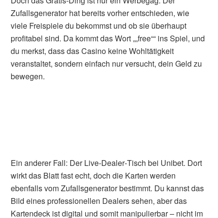
Doch das Gratis‑Ding ist nur ein Werbegag. Der
Zufallsgenerator hat bereits vorher entschieden, wie
viele Freispiele du bekommst und ob sie überhaupt
profitabel sind. Da kommt das Wort „„free““ ins Spiel, und
du merkst, dass das Casino keine Wohltätigkeit
veranstaltet, sondern einfach nur versucht, dein Geld zu
bewegen.
Betalright Casino Freispiele Gratis 2026 Ohne
Einzahlung: Das kalte Kalkül hinter dem Glitzer
Reich durch Online Casino – das träge Märchen der
Dauergewinner
Ein anderer Fall: Der Live‑Dealer‑Tisch bei Unibet. Dort
wirkt das Blatt fast echt, doch die Karten werden
ebenfalls vom Zufallsgenerator bestimmt. Du kannst das
Bild eines professionellen Dealers sehen, aber das
Kartendeck ist digital und somit manipulierbar – nicht im