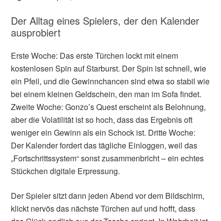
Der Alltag eines Spielers, der den Kalender
ausprobiert
Erste Woche: Das erste Türchen lockt mit einem
kostenlosen Spin auf Starburst. Der Spin ist schnell, wie
ein Pfeil, und die Gewinnchancen sind etwa so stabil wie
bei einem kleinen Geldschein, den man im Sofa findet.
Zweite Woche: Gonzo’s Quest erscheint als Belohnung,
aber die Volatilität ist so hoch, dass das Ergebnis oft
weniger ein Gewinn als ein Schock ist. Dritte Woche:
Der Kalender fordert das tägliche Einloggen, weil das
„Fortschrittssystem“ sonst zusammenbricht – ein echtes
Stückchen digitale Erpressung.
Der Spieler sitzt dann jeden Abend vor dem Bildschirm,
klickt nervös das nächste Türchen auf und hofft, dass