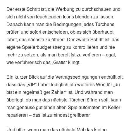
Der erste Schritt ist, die Werbung zu durchschauen und
sich nicht von leuchtenden Icons blenden zu lassen.
Danach kann man die Bedingungen jedes Türchens
prüfen und sofort entscheiden, ob es sich überhaupt
lohnt, das nächste zu öffnen. Der zweite Schritt ist, das
eigene Spielerbudget streng zu kontrollieren und nie
mehr zu setzen, als man bereit ist zu verlieren – egal,
wie verführerisch das „Gratis“ klingt.
Ein kurzer Blick auf die Vertragsbedingungen enthüllt oft,
dass das „VIP“-Label lediglich ein weiteres Wort für „du
bist ein regelmäßiger Zahler“ ist. Und während man
überlegt, ob man das nächste Türchen öffnen soll, kann
man genauso gut einen alten Spielautomaten im Keller
reparieren – das ist zumindest greifbarer.
Und bitte, wenn man das nächste Mal das kleine,