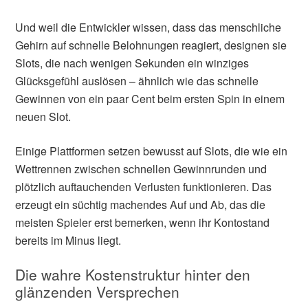
Und weil die Entwickler wissen, dass das menschliche
Gehirn auf schnelle Belohnungen reagiert, designen sie
Slots, die nach wenigen Sekunden ein winziges
Glücksgefühl auslösen – ähnlich wie das schnelle
Gewinnen von ein paar Cent beim ersten Spin in einem
neuen Slot.
Einige Plattformen setzen bewusst auf Slots, die wie ein
Wettrennen zwischen schnellen Gewinnrunden und
plötzlich auftauchenden Verlusten funktionieren. Das
erzeugt ein süchtig machendes Auf und Ab, das die
meisten Spieler erst bemerken, wenn ihr Kontostand
bereits im Minus liegt.
Die wahre Kostenstruktur hinter den
glänzenden Versprechen