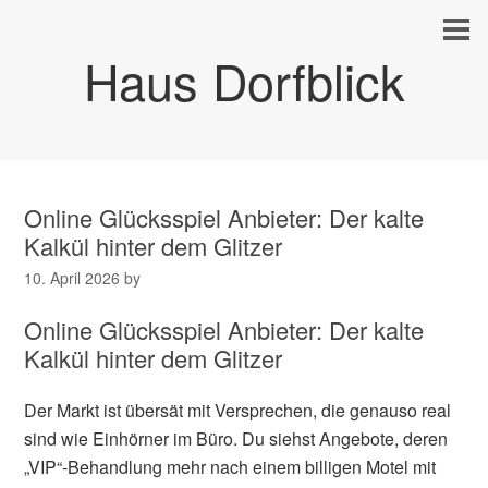
Haus Dorfblick
Online Glücksspiel Anbieter: Der kalte
Kalkül hinter dem Glitzer
10. April 2026
by
Online Glücksspiel Anbieter: Der kalte
Kalkül hinter dem Glitzer
Der Markt ist übersät mit Versprechen, die genauso real
sind wie Einhörner im Büro. Du siehst Angebote, deren
„VIP“‑Behandlung mehr nach einem billigen Motel mit