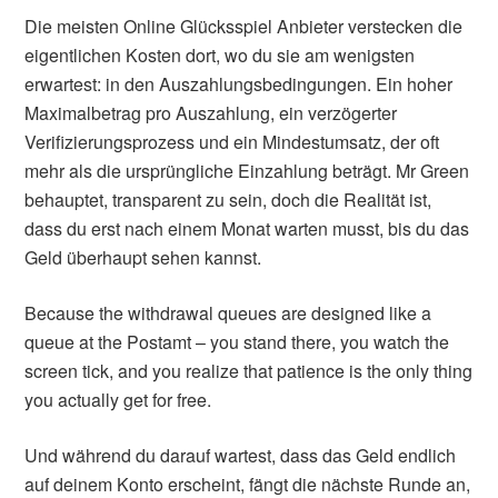
Die meisten Online Glücksspiel Anbieter verstecken die
eigentlichen Kosten dort, wo du sie am wenigsten
erwartest: in den Auszahlungsbedingungen. Ein hoher
Maximalbetrag pro Auszahlung, ein verzögerter
Verifizierungsprozess und ein Mindestumsatz, der oft
mehr als die ursprüngliche Einzahlung beträgt. Mr Green
behauptet, transparent zu sein, doch die Realität ist,
dass du erst nach einem Monat warten musst, bis du das
Geld überhaupt sehen kannst.
Because the withdrawal queues are designed like a
queue at the Postamt – you stand there, you watch the
screen tick, and you realize that patience is the only thing
you actually get for free.
Und während du darauf wartest, dass das Geld endlich
auf deinem Konto erscheint, fängt die nächste Runde an,