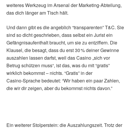
weiteres Werkzeug im Arsenal der Marketing‑Abteilung,
das dich länger am Tisch hält.
Und dann gibt es die angeblich “transparenten” T&C. Sie
sind so dicht geschrieben, dass selbst ein Jurist ein
Gefängnisaufenthalt braucht, um sie zu entziffern. Die
Klausel, die besagt, dass du erst 30 % deiner Gewinne
auszahlen lassen darfst, weil das Casino „sich vor
Betrug schützen muss“, ist das, was du mit “gratis”
wirklich bekommst – nichts. “Gratis” in der
Casino‑Sprache bedeutet: “Wir haben ein paar Zahlen,
die wir dir zeigen, aber du bekommst nichts davon.”
Online Slots Hohe Gewinne – Wenn das Glück endlich
eine gerechte Portion abgibt
Ein weiterer Stolperstein: die Auszahlungszeit. Trotz der