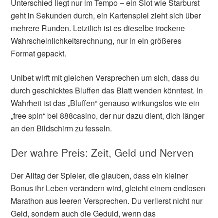
Unterschied liegt nur im Tempo – ein Slot wie Starburst
geht in Sekunden durch, ein Kartenspiel zieht sich über
mehrere Runden. Letztlich ist es dieselbe trockene
Wahrscheinlichkeitsrechnung, nur in ein größeres
Format gepackt.
Unibet wirft mit gleichen Versprechen um sich, dass du
durch geschicktes Bluffen das Blatt wenden könntest. In
Wahrheit ist das „Bluffen“ genauso wirkungslos wie ein
„free spin“ bei 888casino, der nur dazu dient, dich länger
an den Bildschirm zu fesseln.
Der wahre Preis: Zeit, Geld und Nerven
Der Alltag der Spieler, die glauben, dass ein kleiner
Bonus ihr Leben verändern wird, gleicht einem endlosen
Marathon aus leeren Versprechen. Du verlierst nicht nur
Geld, sondern auch die Geduld, wenn das