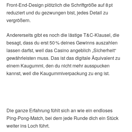
Front‑End‑Design plötzlich die Schriftgröße auf 8 pt
reduziert und du gezwungen bist, jedes Detail zu
vergrößern.
Andererseits gibt es noch die lästige T&C‑Klausel, die
besagt, dass du erst 50 % deines Gewinns auszahlen
lassen darfst, weil das Casino angeblich „Sicherheit“
gewährleisten muss. Das ist das digitale Äquivalent zu
einem Kaugummi, den du nicht mehr ausspucken
kannst, weil die Kaugummiverpackung zu eng ist.
Crypto Casino Bonus ohne Einzahlung – Der kalte Fakt,
den keiner sagt
Die ganze Erfahrung fühlt sich an wie ein endloses
Ping‑Pong‑Match, bei dem jede Runde dich ein Stück
weiter ins Loch führt.