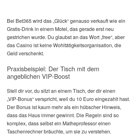
Illusion des Sparrings im Kassenrausch
Bei Bet365 wird das „Glück“ genauso verkauft wie ein
Gratis‑Drink in einem Motel, das gerade erst neu
gestrichen wurde. Du glaubst an das Wort „free“, aber
das Casino ist keine Wohltätigkeitsorganisation, die
Geld verschenkt.
Praxisbeispiel: Der Tisch mit dem
angeblichen VIP‑Boost
Stell dir vor, du sitzt an einem Tisch, der dir einen
„VIP‑Bonus“ verspricht, weil du 10 Euro eingezahlt hast.
Der Bonus ist kaum mehr als ein hübscher Hinweis,
dass das Haus immer gewinnt. Die Regeln sind so
komplex, dass selbst ein Matheprofessor einen
Taschenrechner bräuchte, um sie zu verstehen.