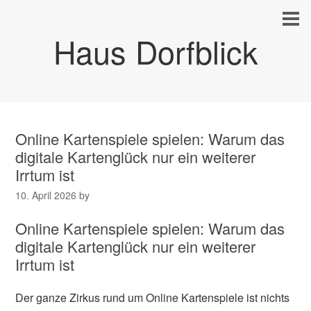
Haus Dorfblick
Online Kartenspiele spielen: Warum das
digitale Kartenglück nur ein weiterer
Irrtum ist
10. April 2026
by
Online Kartenspiele spielen: Warum das
digitale Kartenglück nur ein weiterer
Irrtum ist
Der ganze Zirkus rund um Online Kartenspiele ist nichts