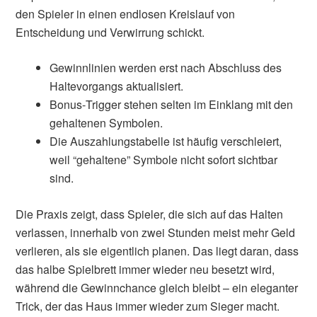
den Spieler in einen endlosen Kreislauf von
Entscheidung und Verwirrung schickt.
Gewinnlinien werden erst nach Abschluss des
Haltevorgangs aktualisiert.
Bonus‑Trigger stehen selten im Einklang mit den
gehaltenen Symbolen.
Die Auszahlungstabelle ist häufig verschleiert,
weil “gehaltene” Symbole nicht sofort sichtbar
sind.
Die Praxis zeigt, dass Spieler, die sich auf das Halten
verlassen, innerhalb von zwei Stunden meist mehr Geld
verlieren, als sie eigentlich planen. Das liegt daran, dass
das halbe Spielbrett immer wieder neu besetzt wird,
während die Gewinnchance gleich bleibt – ein eleganter
Trick, der das Haus immer wieder zum Sieger macht.