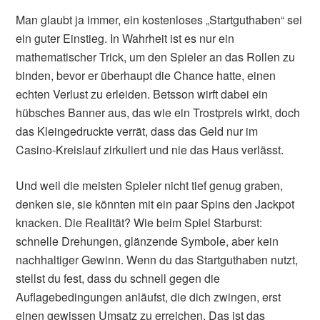
Man glaubt ja immer, ein kostenloses „Startguthaben“ sei
ein guter Einstieg. In Wahrheit ist es nur ein
mathematischer Trick, um den Spieler an das Rollen zu
binden, bevor er überhaupt die Chance hatte, einen
echten Verlust zu erleiden. Betsson wirft dabei ein
hübsches Banner aus, das wie ein Trostpreis wirkt, doch
das Kleingedruckte verrät, dass das Geld nur im
Casino‑Kreislauf zirkuliert und nie das Haus verlässt.
Und weil die meisten Spieler nicht tief genug graben,
denken sie, sie könnten mit ein paar Spins den Jackpot
knacken. Die Realität? Wie beim Spiel Starburst:
schnelle Drehungen, glänzende Symbole, aber kein
nachhaltiger Gewinn. Wenn du das Startguthaben nutzt,
stellst du fest, dass du schnell gegen die
Auflagebedingungen anläufst, die dich zwingen, erst
einen gewissen Umsatz zu erreichen. Das ist das