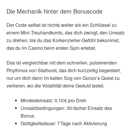
Die Mechanik hinter dem Bonuscode
Der Code selbst ist nichts weiter als ein Schlüssel zu
einem Mini‑Treuhandkonto, das dich zwingt, den Umsatz
zu drehen, bis du das Korkenzieher‑Gefühl bekommst,
das du im Casino beim ersten Spin erlebst.
Das ist vergleichbar mit dem schnellen, pulsierenden
Rhythmus von Starburst, das dich kurzzeitig begeistert,
nur um dich dann im kalten Sog von Gonzo’s Quest zu
verlieren, wo die Volatilität deine Geduld testet.
Mindesteinsatz: 0,10 € pro Dreh
Umsatzbedingungen: 30‑facher Einsatz des
Bonus
Gültigkeitsdauer: 7 Tage nach Aktivierung