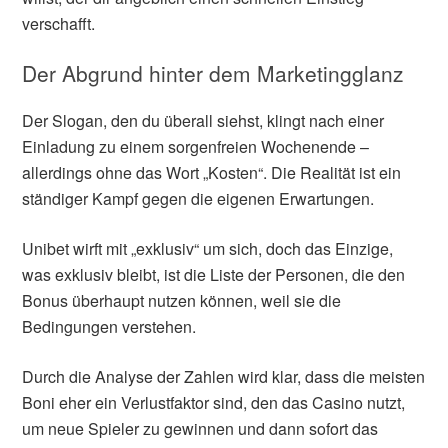
verschafft.
Der Abgrund hinter dem Marketingglanz
Der Slogan, den du überall siehst, klingt nach einer
Einladung zu einem sorgenfreien Wochenende –
allerdings ohne das Wort „Kosten“. Die Realität ist ein
ständiger Kampf gegen die eigenen Erwartungen.
Unibet wirft mit „exklusiv“ um sich, doch das Einzige,
was exklusiv bleibt, ist die Liste der Personen, die den
Bonus überhaupt nutzen können, weil sie die
Bedingungen verstehen.
Durch die Analyse der Zahlen wird klar, dass die meisten
Boni eher ein Verlustfaktor sind, den das Casino nutzt,
um neue Spieler zu gewinnen und dann sofort das