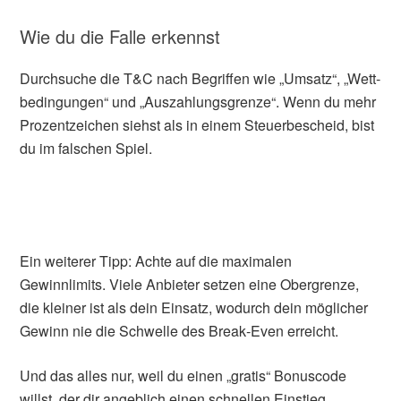
Wie du die Falle erkennst
Durchsuche die T&C nach Begriffen wie „Umsatz“, „Wett­
bedingungen“ und „Auszahlungsgrenze“. Wenn du mehr
Prozentzeichen siehst als in einem Steuerbescheid, bist
du im falschen Spiel.
Online Casino mit Jackpot Slots: Der kalte Blick auf das
große Versprechen
Ein weiterer Tipp: Achte auf die maximalen
Gewinnlimits. Viele Anbieter setzen eine Obergrenze,
die kleiner ist als dein Einsatz, wodurch dein möglicher
Gewinn nie die Schwelle des Break‑Even erreicht.
Und das alles nur, weil du einen „gratis“ Bonuscode
willst, der dir angeblich einen schnellen Einstieg