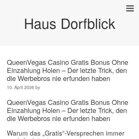
Haus Dorfblick
QueenVegas Casino Gratis Bonus Ohne
Einzahlung Holen – Der letzte Trick, den
die Werbebros nie erfunden haben
10. April 2026
by
QueenVegas Casino Gratis Bonus Ohne
Einzahlung Holen – Der letzte Trick, den
die Werbebros nie erfunden haben
Warum das „Gratis“-Versprechen immer