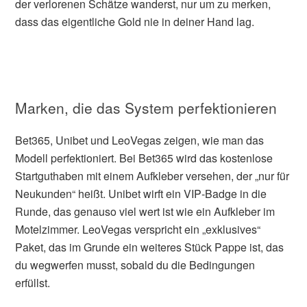
der verlorenen Schätze wanderst, nur um zu merken,
dass das eigentliche Gold nie in deiner Hand lag.
Lotterie‑Hessen‑Casino‑Freispiele ohne Einzahlung
2026: Der Trott, den niemand wirklich feiern will
Marken, die das System perfektionieren
Bet365, Unibet und LeoVegas zeigen, wie man das
Modell perfektioniert. Bei Bet365 wird das kostenlose
Startguthaben mit einem Aufkleber versehen, der „nur für
Neukunden“ heißt. Unibet wirft ein VIP‑Badge in die
Runde, das genauso viel wert ist wie ein Aufkleber im
Motelzimmer. LeoVegas verspricht ein „exklusives“
Paket, das im Grunde ein weiteres Stück Pappe ist, das
du wegwerfen musst, sobald du die Bedingungen
erfüllst.