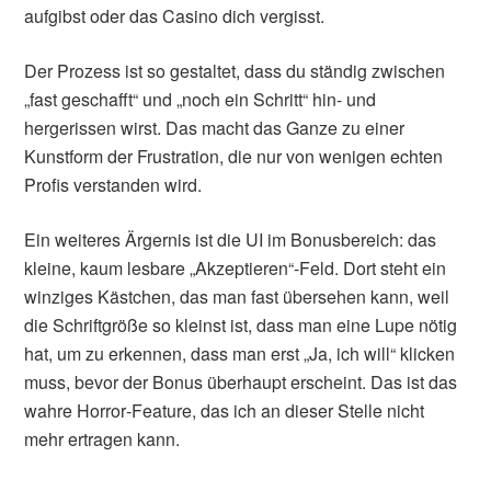
aufgibst oder das Casino dich vergisst.
Der Prozess ist so gestaltet, dass du ständig zwischen
„fast geschafft“ und „noch ein Schritt“ hin- und
hergerissen wirst. Das macht das Ganze zu einer
Kunstform der Frustration, die nur von wenigen echten
Profis verstanden wird.
Ein weiteres Ärgernis ist die UI im Bonusbereich: das
kleine, kaum lesbare „Akzeptieren“-Feld. Dort steht ein
winziges Kästchen, das man fast übersehen kann, weil
die Schriftgröße so kleinst ist, dass man eine Lupe nötig
hat, um zu erkennen, dass man erst „Ja, ich will“ klicken
muss, bevor der Bonus überhaupt erscheint. Das ist das
wahre Horror‑Feature, das ich an dieser Stelle nicht
mehr ertragen kann.