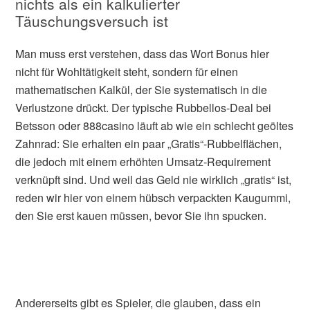
nichts als ein kalkulierter
Täuschungsversuch ist
Man muss erst verstehen, dass das Wort Bonus hier
nicht für Wohltätigkeit steht, sondern für einen
mathematischen Kalkül, der Sie systematisch in die
Verlustzone drückt. Der typische Rubbellos‑Deal bei
Betsson oder 888casino läuft ab wie ein schlecht geöltes
Zahnrad: Sie erhalten ein paar „Gratis“-Rubbelflächen,
die jedoch mit einem erhöhten Umsatz‑Requirement
verknüpft sind. Und weil das Geld nie wirklich „gratis“ ist,
reden wir hier von einem hübsch verpackten Kaugummi,
den Sie erst kauen müssen, bevor Sie ihn spucken.
lunaslots casino bonus code 2026 ohne einzahlung –
das greifbare Ärgernis für echte Spieler
Andererseits gibt es Spieler, die glauben, dass ein