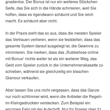
gnadenlos. Der Bonus ist nur ein weiteres Stückchen
Seife, das Sie sich in die Hände schmieren, weil Sie
hoffen, dass es irgendwann schäumt und Sie reich
macht. Es schäumt aber nicht.
In der Praxis sieht das so aus, dass die meisten Spieler
das Vertrauen verlieren, wenn sie feststellen, dass das
gesamte System darauf ausgelegt ist, die Gewinne zu
minimieren. Sie merken, dass das „Rubbellose online
mit Bonus“ nichts weiter ist als ein weiterer Weg, das
Geld vom Spieler zurück in die Unternehmenskasette zu
schieben, während sie gleichzeitig ein bisschen
Glamour verkaufen.
Aber lassen Sie uns nicht vergessen, dass das Ganze
nur noch schlimmer wird, wenn die Anbieter die Regeln
im Kleingedruckten verstecken. Zum Beispiel ein
winziges Feld mit der Aufschrift „Nur für Spieler über 21