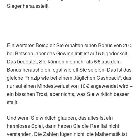
Sieger herausstellt.
Fortune Play Casino free spins ohne Einzahlung aktuell
– das trostlose Angebot für Zocker, die an Glück glauben
Ein weiteres Beispiel: Sie erhalten einen Bonus von 20 €
bei Betsson, aber das Gewinnlimit ist auf 5 € gedeckelt.
Das bedeutet, Sie können nie mehr als 5 € aus dem
Bonus herausholen, egal wie oft Sie spielen. Das ist das
gleiche Prinzip wie bei einem „täglichen Cashback“, das
nur auf einen Mindestverlust von 10 € angewendet wird –
ein bisschen Trost, aber nichts, was Sie wirklich besser
stellt.
Und wenn Sie wirklich glauben, das alles ist ein
harmloses Spiel, dann haben Sie die Realität nicht
verstanden. Die Zahlen lügen nicht, die Mathematik ist