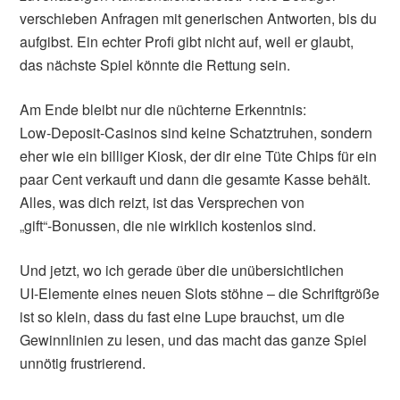
verschieben Anfragen mit generischen Antworten, bis du
aufgibst. Ein echter Profi gibt nicht auf, weil er glaubt,
das nächste Spiel könnte die Rettung sein.
Am Ende bleibt nur die nüchterne Erkenntnis:
Low‑Deposit‑Casinos sind keine Schatztruhen, sondern
eher wie ein billiger Kiosk, der dir eine Tüte Chips für ein
paar Cent verkauft und dann die gesamte Kasse behält.
Alles, was dich reizt, ist das Versprechen von
„gift“‑Bonussen, die nie wirklich kostenlos sind.
Und jetzt, wo ich gerade über die unübersichtlichen
UI‑Elemente eines neuen Slots stöhne – die Schriftgröße
ist so klein, dass du fast eine Lupe brauchst, um die
Gewinnlinien zu lesen, und das macht das ganze Spiel
unnötig frustrierend.