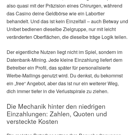
also quasi mit der Präzision eines Chirurgen, während
das Casino deine Geldbörse wie ein Labortier
behandelt. Und das ist kein Einzelfall – auch Betway und
Unibet bedienen dieselbe Zielgruppe, nur mit leicht
veränderten Oberflächen, die dieselbe träge Logik teilen.
Der eigentliche Nutzen liegt nicht im Spiel, sondern im
Datenbank‑Mining. Jede kleine Einzahlung liefert dem
Betreiber ein Profil, das später für personalisierte
Werbe‑Mailings genutzt wird. Du denkst, du bekommst
ein „free“ Angebot, aber das ist nur ein weiterer Weg,
dich immer tiefer in die Verlustspirale zu ziehen.
Die Mechanik hinter den niedrigen
Einzahlungen: Zahlen, Quoten und
versteckte Kosten