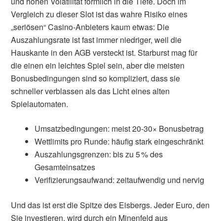
und hohen Volatilität förmlich in die Tiefe. Doch im
Vergleich zu dieser Slot ist das wahre Risiko eines
„seriösen“ Casino‑Anbieters kaum etwas: Die
Auszahlungsrate ist fast immer niedriger, weil die
Hauskante in den AGB versteckt ist. Starburst mag für
die einen ein leichtes Spiel sein, aber die meisten
Bonusbedingungen sind so kompliziert, dass sie
schneller verblassen als das Licht eines alten
Spielautomaten.
Umsatzbedingungen: meist 20‑30× Bonusbetrag
Wettlimits pro Runde: häufig stark eingeschränkt
Auszahlungsgrenzen: bis zu 5 % des
Gesamteinsatzes
Verifizierungsaufwand: zeitaufwendig und nervig
Und das ist erst die Spitze des Eisbergs. Jeder Euro, den
Sie investieren, wird durch ein Minenfeld aus