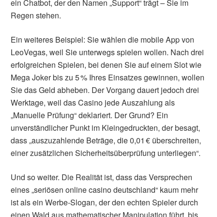
ein Chatbot, der den Namen „Support“ trägt – Sie im
Regen stehen.
Ein weiteres Beispiel: Sie wählen die mobile App von
LeoVegas, weil Sie unterwegs spielen wollen. Nach drei
erfolgreichen Spielen, bei denen Sie auf einem Slot wie
Mega Joker bis zu 5 % Ihres Einsatzes gewinnen, wollen
Sie das Geld abheben. Der Vorgang dauert jedoch drei
Werktage, weil das Casino jede Auszahlung als
„Manuelle Prüfung“ deklariert. Der Grund? Ein
unverständlicher Punkt im Kleingedruckten, der besagt,
dass „auszuzahlende Beträge, die 0,01 € überschreiten,
einer zusätzlichen Sicherheitsüberprüfung unterliegen“.
Und so weiter. Die Realität ist, dass das Versprechen
eines „seriösen online casino deutschland“ kaum mehr
ist als ein Werbe‑Slogan, der den echten Spieler durch
einen Wald aus mathematischer Manipulation führt, bis