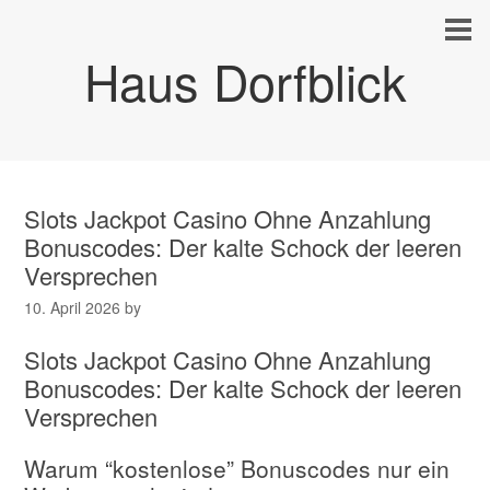
Haus Dorfblick
Slots Jackpot Casino Ohne Anzahlung
Bonuscodes: Der kalte Schock der leeren
Versprechen
10. April 2026
by
Slots Jackpot Casino Ohne Anzahlung
Bonuscodes: Der kalte Schock der leeren
Versprechen
Warum “kostenlose” Bonuscodes nur ein