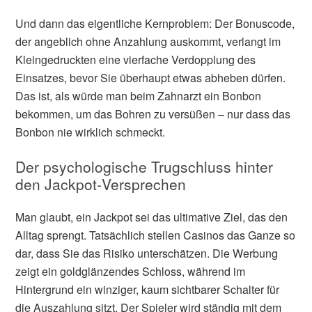
Und dann das eigentliche Kernproblem: Der Bonuscode,
der angeblich ohne Anzahlung auskommt, verlangt im
Kleingedruckten eine vierfache Verdopplung des
Einsatzes, bevor Sie überhaupt etwas abheben dürfen.
Das ist, als würde man beim Zahnarzt ein Bonbon
bekommen, um das Bohren zu versüßen – nur dass das
Bonbon nie wirklich schmeckt.
Der psychologische Trugschluss hinter
den Jackpot‑Versprechen
Man glaubt, ein Jackpot sei das ultimative Ziel, das den
Alltag sprengt. Tatsächlich stellen Casinos das Ganze so
dar, dass Sie das Risiko unterschätzen. Die Werbung
zeigt ein goldglänzendes Schloss, während im
Hintergrund ein winziger, kaum sichtbarer Schalter für
die Auszahlung sitzt. Der Spieler wird ständig mit dem